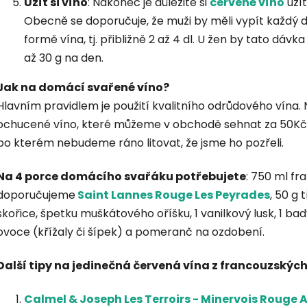
Užít si víno
: Nakonec je důležité si
červené víno
užít
Obecně se doporučuje, že muži by měli vypít každý de
formě vína, tj. přibližně 2 až 4 dl. U žen by tato dá
až 30 g na den.
Jak na domácí svařené víno?
Hlavním pravidlem je použití kvalitního odrůdového vín
ochucené víno, které můžeme v obchodě sehnat za 50Kč b
po kterém nebudeme ráno litovat, že jsme ho pozřeli.
Na 4 porce domácího svařáku potřebujete
: 750 ml f
doporučujeme
Saint Lannes Rouge Les Peyrades
, 50 g 
skořice, špetku muškátového oříšku, 1 vanilkový lusk, 1 bad
ovoce (křížaly či šípek) a pomeranč na ozdobení.
Další tipy na jedinečná červená vína z francouzských
Calmel & Joseph Les Terroirs - Minervois Rouge 