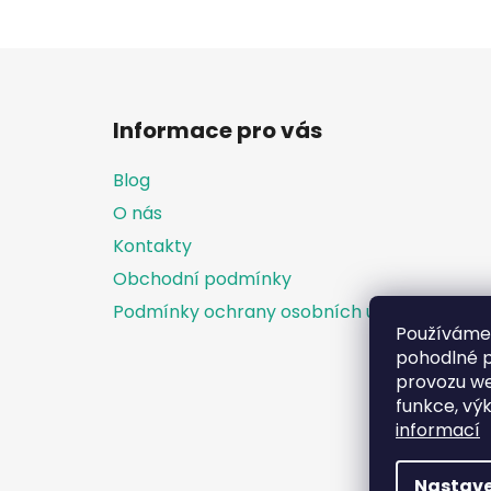
Z
á
Informace pro vás
p
a
Blog
t
O nás
í
Kontakty
Obchodní podmínky
Podmínky ochrany osobních údajů
Používáme
pohodlné p
provozu we
funkce, vý
informací
Nastave