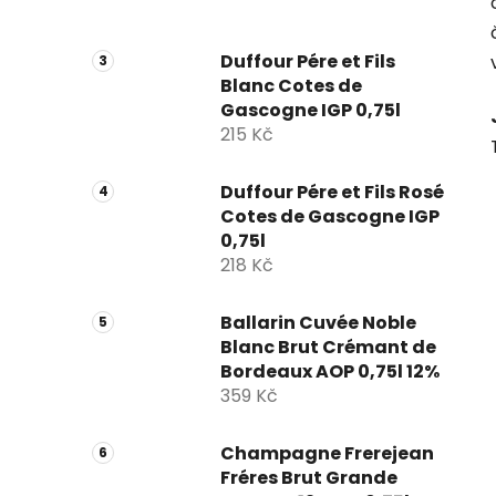
Duffour Pére et Fils
Blanc Cotes de
Gascogne IGP 0,75l
215 Kč
Duffour Pére et Fils Rosé
Cotes de Gascogne IGP
0,75l
218 Kč
Ballarin Cuvée Noble
Blanc Brut Crémant de
Bordeaux AOP 0,75l 12%
359 Kč
Champagne Frerejean
Fréres Brut Grande