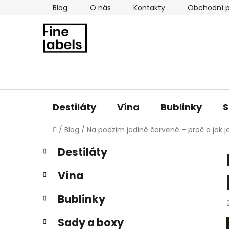
Přejít
Blog
O nás
Kontakty
Obchodní 
na
obsah
Destiláty
Vína
Bublinky
S
Domů
/
Blog
/
Na podzim jedině červené – proč a jak j
P
K
Přeskočit
Destiláty
a
kategorie
o
t
s
Vína
e
t
g
r
Bublinky
o
a
r
Sady a boxy
i
n