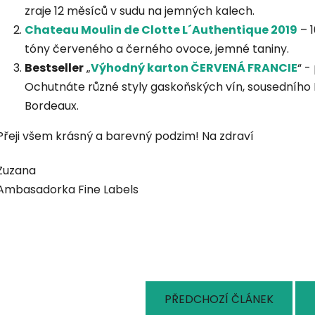
zraje 12 měsíců v sudu na jemných kalech.
Chateau Moulin de Clotte L´Authentique 2019
– 1
tóny červeného a černého ovoce, jemné taniny.
Bestseller
„
Výhodný karton ČERVENÁ FRANCIE
“ -
Ochutnáte různé styly gaskoňských vín, sousedního 
Bordeaux.
Přeji všem krásný a barevný podzim! Na zdraví
Zuzana
Ambasadorka Fine Labels
PŘEDCHOZÍ ČLÁNEK