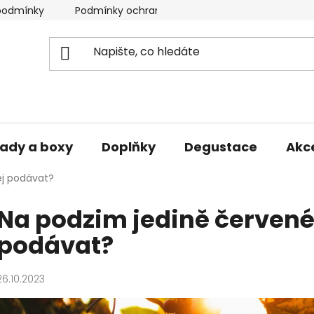
podmínky
Podmínky ochrany osobních údajů
ady a boxy
Doplňky
Degustace
Akc
ej podávat?
Na podzim jedině červené –
podávat?
26.10.2023