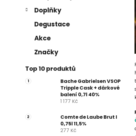
e
n
Doplňky
í
p
Degustace
a
n
Akce
e
Značky
l
Top 10 produktů
Bache Gabrielsen VSOP
Tripple Cask + dárkové
balení 0,7l 40%
1 177 Kč
Comte de Laube Brut I
0,75l 11,5%
277 Kč