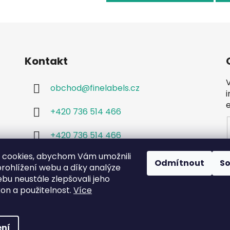
Kontakt
obchod
@
finelabels.cz
+420 736 514 466
+420 736 514 466
 cookies, abychom Vám umožnili
Odmítnout
S
rohlížení webu a díky analýze
bu neustále zlepšovali jeho
kon a použitelnost.
Více
ní