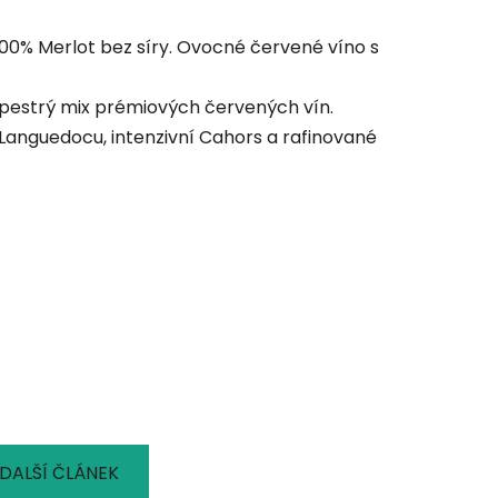
00% Merlot bez síry. Ovocné červené víno s
 pestrý mix prémiových červených vín.
Languedocu, intenzivní Cahors a rafinované
DALŠÍ ČLÁNEK