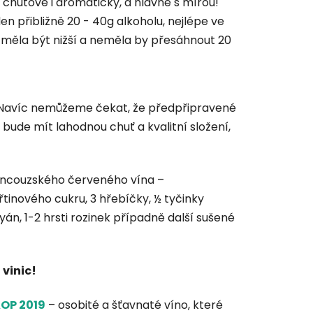
 chuťově i aromaticky, a hlavně s mírou!
n přibližně 20 - 40g alkoholu, nejlépe ve
vka měla být nižší a neměla by přesáhnout 20
a. Navíc nemůžeme čekat, že předpřipravené
ude mít lahodnou chuť a kvalitní složení,
rancouzského červeného vína –
třtinového cukru, 3 hřebíčky, ½ tyčinky
yán, 1-2 hrsti rozinek případně další sušené
 vinic!
AOP 2019
– osobité a šťavnaté víno, které