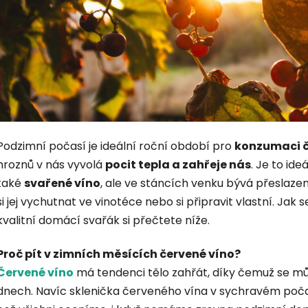
Podzimní počasí je ideální roční období pro
konzumaci č
hroznů v nás vyvolá
pocit tepla a zahřeje nás
. Je to id
také
svařené víno
, ale ve stáncích venku bývá přeslaze
si jej vychutnat ve vinotéce nebo si připravit vlastní. Jak
kvalitní domácí svařák si přečtete níže.
Proč pít v zimních měsících červené víno?
Červené víno
má tendenci tělo zahřát, díky čemuž se můž
dnech. Navíc sklenička červeného vína v sychravém počas