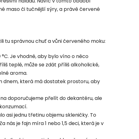
resivní náladu. Navíc v tomto období
ené maso či tučnější sýry, a právě červené
užili tu správnou chuť a vůni červeného moku:
 °C. Je vhodné, aby bylo víno o něco
liš teplé, může se zdát příliš alkoholické,
 plné aroma.
atým dnem, která má dostatek prostoru, aby
 vína doporučujeme přelít do dekantéru, ale
d konzumací.
o asi jednu třetinu objemu skleničky. To
nás je fajn míra 1 nebo 1,5 deci, která je v