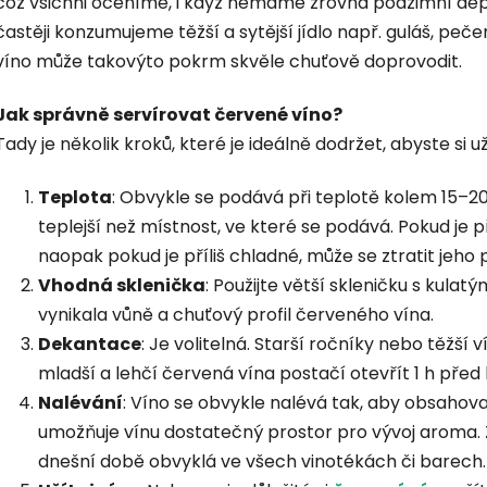
což všichni oceníme, i když nemáme zrovna podzimní dep
častěji konzumujeme těžší a sytější jídlo např. guláš, peč
víno může takovýto pokrm skvěle chuťově doprovodit.
Jak správně servírovat červené víno?
Tady je několik kroků, které je ideálně dodržet, abyste si 
Teplota
: Obvykle se podává při teplotě kolem 15–20
teplejší než místnost, ve které se podává. Pokud je pří
naopak pokud je příliš chladné, může se ztratit jeho
Vhodná sklenička
: Použijte větší skleničku s kul
vynikala vůně a chuťový profil červeného vína.
Dekantace
: Je volitelná. Starší ročníky nebo těžší
mladší a lehčí červená vína postačí otevřít 1 h pře
Nalévání
: Víno se obvykle nalévá tak, aby obsahoval
umožňuje vínu dostatečný prostor pro vývoj aroma. Za 
dnešní době obvyklá ve všech vinotékách či barech.