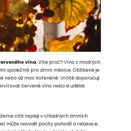
erveného vína
. Víte proč? Víno z modrých
eální společník pro zimní měsíce. Oblíbené je
né nebo až moc kořeněné. Určitě doporučuji
 servírovat červené víno nebo si udělat
eme cítit tepleji v chladných zimních
í může navodit pocity pohodlí a relaxace,