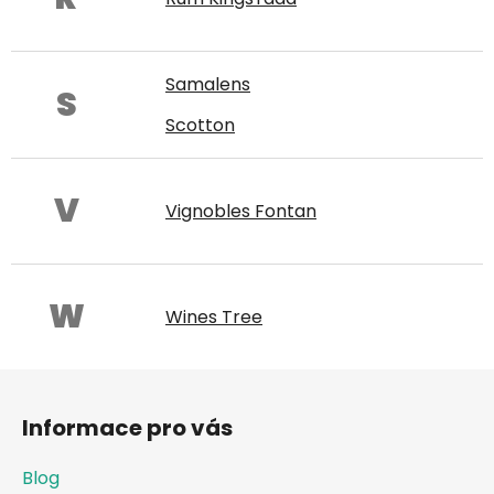
Samalens
S
Scotton
V
Vignobles Fontan
W
Wines Tree
Z
á
Informace pro vás
p
a
Blog