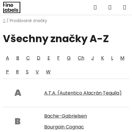
Přejít
Hledat
NÁKUP
na
obsah
KOŠÍK
Domů
/
Prodávané značky
Všechny značky A-Z
A
B
C
D
E
F
G
Ch
J
K
L
M
P
R
S
V
W
A
A.T.A. (Autentico Alacrán Tequila)
Bache-Gabrielsen
B
Bourgoin Cognac