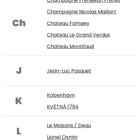
Champagne Frerejean Frères
Champagne Nicolas Maillart
Ch
Chateau Famaey
Chateau Le Grand Verdus
Chateau Montifaud
J
Jean-Luc Pasquet
Kobenhavn
K
KVĚTNÁ 1794
Le Moisans / Deau
L
Lionel Osmin