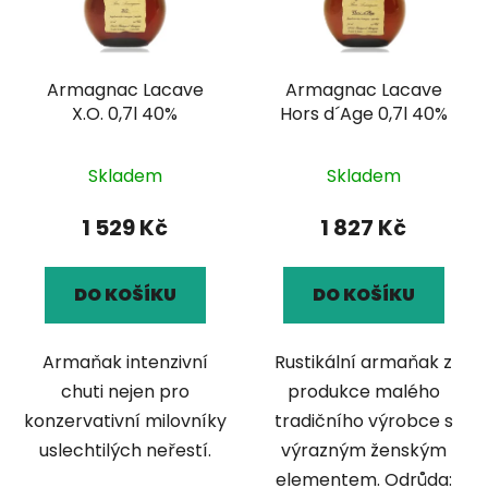
s
r
p
o
r
d
Armagnac Lacave
Armagnac Lacave
o
u
X.O. 0,7l 40%
Hors d´Age 0,7l 40%
d
k
u
t
k
Skladem
Skladem
ů
t
1 529 Kč
1 827 Kč
ů
DO KOŠÍKU
DO KOŠÍKU
Armaňak intenzivní
Rustikální armaňak z
chuti nejen pro
produkce malého
konzervativní milovníky
tradičního výrobce s
uslechtilých neřestí.
výrazným ženským
elementem. Odrůda: