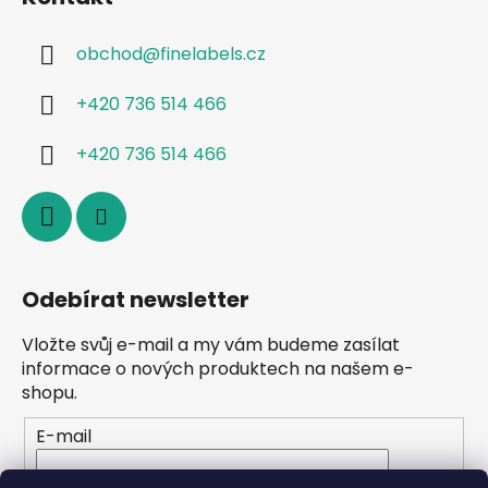
p
i
s
obchod
@
finelabels.cz
u
+420 736 514 466
+420 736 514 466
Odebírat newsletter
Vložte svůj e-mail a my vám budeme zasílat
informace o nových produktech na našem e-
shopu.
E-mail