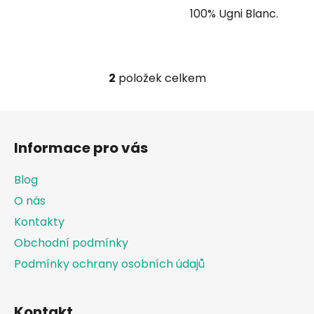
100% Ugni Blanc.
2
položek celkem
O
v
l
Z
á
á
d
Informace pro vás
p
a
a
c
Blog
t
í
O nás
í
p
Kontakty
r
v
Obchodní podmínky
k
Podmínky ochrany osobních údajů
y
v
ý
Kontakt