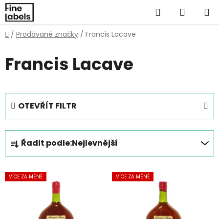
Přejít
Hledat
NÁKUP
na
obsah
KOŠÍK
Domů
/
Prodávané značky
/
Francis Lacave
Francis Lacave
OTEVŘÍT FILTR
Ř
Řadit podle:
Nejlevnější
a
z
V
e
VÍCE ZA MÉNĚ
VÍCE ZA MÉNĚ
ý
n
p
í
i
p