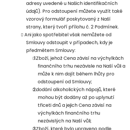
adresy uvedené u Našich identifikačních
údajů). Pro odstoupení můžete využít také
vzorový formulář poskytovaný z Naší
strany, který tvoří přílohu č. 2 Podmínek.
Ani jako spotřebitel však nemůžete od
Smlouvy odstoupit v případech, kdy je
předmětem Smlouvy:
Zboží, jehož Cena závisí na výchylkách
finančního trhu nezávisle na Naší vůli a
může k nim dojít během lhůty pro
odstoupení od Smlouvy;
dodání alkoholických nápojů, které
mohou být dodány až po uplynutí
třiceti dnů a jejich Cena závisí na
výchylkách finančního trhu
nezávislých na Naší vůli;
Zboží, které bylo upraveno podle