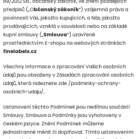
89/2012 Sb., občanský zákoník, ve znění pozdějších
předpisů („O
bčanský zákoník
“) vzájemná práva a
povinnosti Vás, jakožto kupujících, a Nás, jakožto
prodávajících, vzniklá v souvislosti nebo na základě
kupní smlouvy („
Smlouva
“) uzavřené
prostřednictvím E-shopu na webových stránkách
finelabels.cz
Všechny informace o zpracování Vašich osobních
údajů jsou obsaženy v Zásadách zpracování osobních
údajů, která naleznete zde /podminky-ochrany-
osobnich-udaju/
.
Ustanovení těchto Podmínek jsou nedílnou součástí
Smlouvy. Smlouva a Podmínky jsou vyhotoveny v
českém jazyce. Znění Podmínek můžeme
jednostranně měnit či doplňovat. Tímto ustanovením