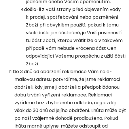
jednáním anebo Vaším opomenutím,
došlo-li z Vaší strany před objevením vady
k prodeji, spotřebování nebo pozměnění
Zboží při obvyklém použití; pokud k tomu
však došlo jen částečně, je Vaší povinností
tu část Zboží, kterou vrátit lze a v takovém
případě Vám nebude vrácena část Cen
odpovídající Vašemu prospěchu z užití části
Zboží.
Do 3 dnů od obdržení reklamace Vám na e-
mailovou adresu potvrdíme, že jsme reklamaci
obdrželi, kdy jsme ji obdrželi a předpokládanou
dobu trvání vyřízení reklamace. Reklamaci
vyřídíme bez zbytečného odkladu, nejpozději
však do 30 dnů od jejího obdržení. Lhůta může být
po naší vzájemné dohodě prodloužena. Pokud
lhůta marně uplyne, můžete odstoupit od