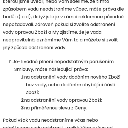
kterou jsme uvedli, nebo Vám sdělíme, že tímto
způsobem vadu neodstraníme vůbec, máte práva dle
bodů c) a d), i když jste je v rámci reklamace původně
nepožadovali. Zároveň pokud si zvolíte odstranění
vady opravou Zboží a My zjistíme, že je vada
neopravitelná, oznámíme Vám to a můžete si zvolit
jiný způsob odstranění vady.
Je-li vadné plnění nepodstatným porušením
Smlouvy, máte následující práva:
na odstranění vady dodáním nového Zboží
bez vady, nebo dodáním chybějící části
Zboží;
na odstranění vady opravou Zboží;
na přiměřenou slevu z Ceny.
Pokud však vadu neodstraníme včas nebo
odmítneme vadu odstranit, vzniká Vám právo od