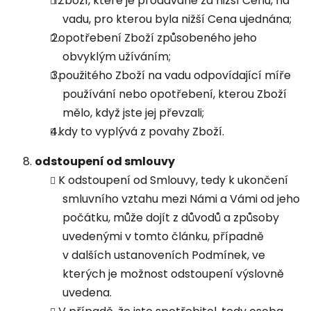
Zboží, které je prodávané za nižší Cenu, na
vadu, pro kterou byla nižší Cena ujednána;
opotřebení Zboží způsobeného jeho
obvyklým užíváním;
použitého Zboží na vadu odpovídající míře
používání nebo opotřebení, kterou Zboží
mělo, když jste jej převzali;
kdy to vyplývá z povahy Zboží.
odstoupení od smlouvy
K odstoupení od Smlouvy, tedy k ukončení
smluvního vztahu mezi Námi a Vámi od jeho
počátku, může dojít z důvodů a způsoby
uvedenými v tomto článku, případně
v dalších ustanoveních Podmínek, ve
kterých je možnost odstoupení výslovně
uvedena.