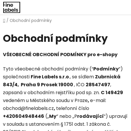
Přejít
na
obsah
Domů
/
Obchodní podmínky
Obchodní podmínky
VŠEOBECNÉ OBCHODNÍ PODMÍNKY pro e-shopy
Tyto všeobecné obchodní podmínky (“
Podmínky
”)
společnosti
Fine Labels s.r.o
., se sídlem
Zubrnická
843/4, Praha 9 Prosek 19000
, IČO
28547497
,
zapsaná v obchodním rejstříku pod sp. zn.
C 149429
vedeném u Městského soudu v Praze
,
e-mail:
obchod@finelabels.cz
,
telefonní číslo
+420604948446
(„
My
” nebo „P
rodávající
”) upravují
v souladu s ustanovením § 1751 odst. 1 zákona č.