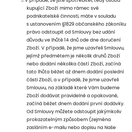
V případě, že jste spotřebitel, tedy osoba
kupující Zboží mimo rámec své
podnikatelské činnosti, máte v souladu
s ustanovením §1829 občanského zákoníku
právo odstoupit od Smlouvy bez udání
důvodu ve lhůtě 14 dnů ode dne doručení
Zboží. V případě, že jsme uzavřeli Smlouvu,
jejímž předmětem je několik druhů Zboží
nebo dodání několika částí Zboží, začíná
tato lhůta běžet až dnem dodání poslední
části Zboží, a v případě, že jsme uzavřeli
Smlouvu, na základě které Vám budeme
Zboží dodávat pravidelně a opakovaně,
začíná běžet dnem dodání první dodávky.
Od Smlouvy můžete odstoupit jakýmkoliv
prokazatelným způsobem (zejména
zasláním e-mailu nebo dopisu na Naše