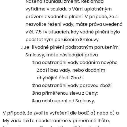
Našeho souhlasu změnit. Reklamaci
vyřídíme v souladu s Vámi uplatněným
právem z vadného plnění. V případě, že si
nezvolíte řešení vady, máte práva uvedená
v čl. 7.5 i v situacích, kdy vadné plnění bylo
podstatným porušením Smlouvy.
Je-li vadné plnění podstatným porušením
Smlouvy, máte následující práva:
na odstranění vady dodáním nového
Zboží bez vady, nebo dodáním
chybějící části Zboží;
na odstranění vady opravou Zboží;
na přiměřenou slevu z Ceny;
na odstoupení od Smlouvy.
V případě, že zvolíte vyřešení dle bodů a) nebo b) a
My vadu takto neodstraníme v přiměřené lhůtě,