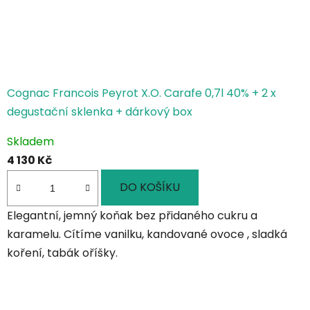
Cognac Francois Peyrot X.O. Carafe 0,7l 40% + 2 x
degustační sklenka + dárkový box
Skladem
4 130 Kč
DO KOŠÍKU
Elegantní, jemný koňak bez přidaného cukru a
karamelu. Cítíme vanilku, kandované ovoce , sladká
koření, tabák oříšky.