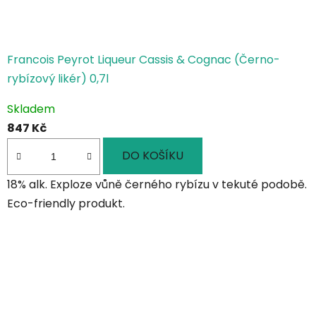
Francois Peyrot Liqueur Cassis & Cognac (Černo-
rybízový likér) 0,7l
Průměrné
Skladem
hodnocení
847 Kč
produktu
je
DO KOŠÍKU
5,0
18% alk. Exploze vůně černého rybízu v tekuté podobě.
z
Eco-friendly produkt.
5
hvězdiček.