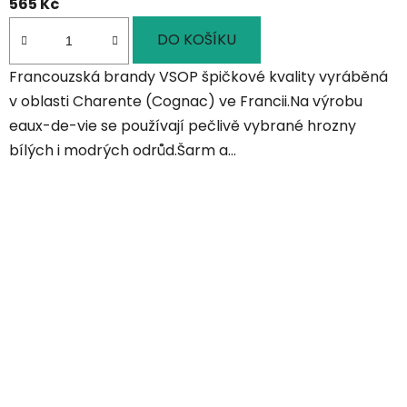
565 Kč
DO KOŠÍKU
Francouzská brandy VSOP špičkové kvality vyráběná
v oblasti Charente (Cognac) ve Francii.Na výrobu
eaux-de-vie se používají pečlivě vybrané hrozny
bílých i modrých odrůd.Šarm a...