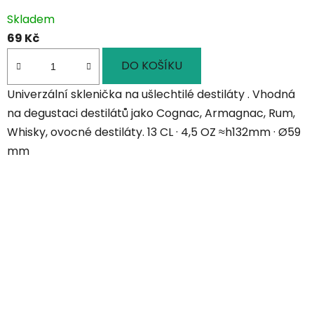
Skladem
69 Kč
DO KOŠÍKU
Univerzální sklenička na ušlechtilé destiláty . Vhodná
na degustaci destilátů jako Cognac, Armagnac, Rum,
Whisky, ovocné destiláty. 13 CL · 4,5 OZ ≈h132mm · Ø59
mm