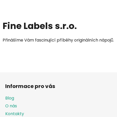
Fine Labels s.r.o.
Přinášíme Vám fascinující příběhy originálních nápojů.
Z
á
Informace pro vás
p
a
Blog
t
O nás
í
Kontakty