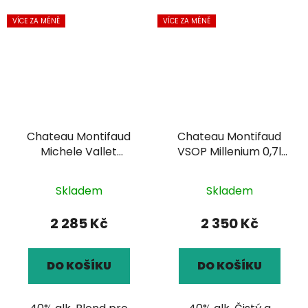
VÍCE ZA MÉNĚ
VÍCE ZA MÉNĚ
Chateau Montifaud
Chateau Montifaud
Michele Vallet
VSOP Millenium 0,7l
Reserve Speciale 0,7l
40%
40%
Skladem
Skladem
2 285 Kč
2 350 Kč
DO KOŠÍKU
DO KOŠÍKU