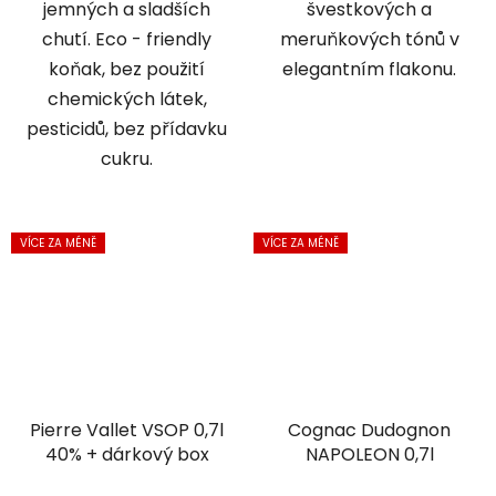
jemných a sladších
švestkových a
chutí. Eco - friendly
meruňkových tónů v
koňak, bez použití
elegantním flakonu.
chemických látek,
pesticidů, bez přídavku
cukru.
VÍCE ZA MÉNĚ
VÍCE ZA MÉNĚ
Pierre Vallet VSOP 0,7l
Cognac Dudognon
40% + dárkový box
NAPOLEON 0,7l