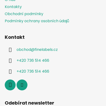
í
y
Kontakty
v
Obchodní podmínky
ý
p
Podmínky ochrany osobních údajů
i
s
u
Kontakt
obchod
@
finelabels.cz
+420 736 514 466
+420 736 514 466
Odebírat newsletter