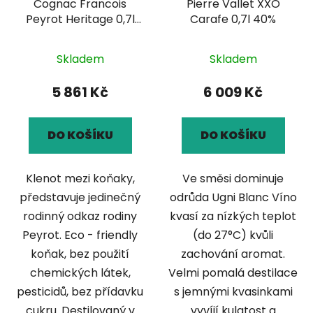
Cognac Francois
Pierre Vallet XXO
Peyrot Heritage 0,7l
Carafe 0,7l 40%
42%
Skladem
Skladem
5 861 Kč
6 009 Kč
DO KOŠÍKU
DO KOŠÍKU
Klenot mezi koňaky,
Ve směsi dominuje
představuje jedinečný
odrůda Ugni Blanc Víno
rodinný odkaz rodiny
kvasí za nízkých teplot
Peyrot. Eco - friendly
(do 27°C) kvůli
koňak, bez použití
zachování aromat.
chemických látek,
Velmi pomalá destilace
pesticidů, bez přídavku
s jemnými kvasinkami
cukru. Destilovaný v
vyvíjí kulatost a