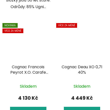
složky jsou 50 let staré.
Odrůdy: 85% Ugni...
NOVINKA
VÍCE ZA MÉNĚ
VÍCE ZA MÉNĚ
Cognac Francois
Cognac Deau XO 0,7l
Peyrot X.O. Carafe
40%
0,7l 40% + 2 x
degustační sklenka +
Skladem
Skladem
dárkový box
4 130 Kč
4 449 Kč