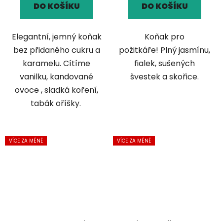
DO KOŠÍKU
DO KOŠÍKU
Elegantní, jemný koňak
Koňak pro
bez přidaného cukru a
požitkáře! Plný jasmínu,
karamelu. Cítíme
fialek, sušených
vanilku, kandované
švestek a skořice.
ovoce , sladká koření,
tabák oříšky.
VÍCE ZA MÉNĚ
VÍCE ZA MÉNĚ