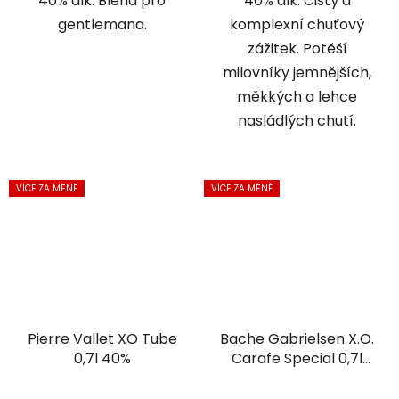
40% alk. Blend pro
40% alk. Čistý a
gentlemana.
komplexní chuťový
zážitek. Potěší
milovníky jemnějších,
měkkých a lehce
nasládlých chutí.
VÍCE ZA MÉNĚ
VÍCE ZA MÉNĚ
Pierre Vallet XO Tube
Bache Gabrielsen X.O.
0,7l 40%
Carafe Special 0,7l
40%