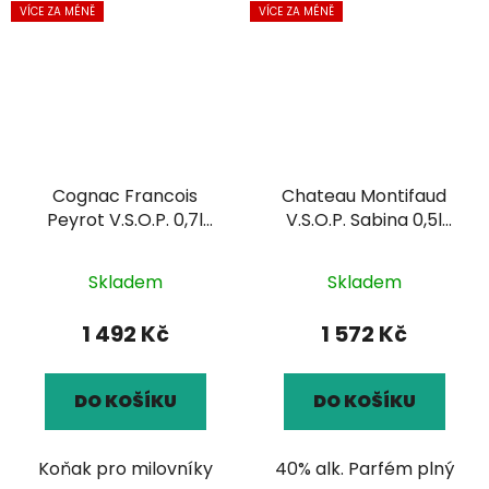
VÍCE ZA MÉNĚ
VÍCE ZA MÉNĚ
Cognac Francois
Chateau Montifaud
Peyrot V.S.O.P. 0,7l
V.S.O.P. Sabina 0,5l
40%
40%
Skladem
Skladem
1 492 Kč
1 572 Kč
DO KOŠÍKU
DO KOŠÍKU
Koňak pro milovníky
40% alk. Parfém plný