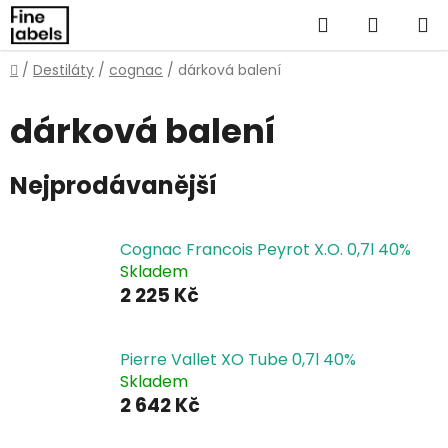
Přejít
Hledat
NÁKUP
na
obsah
KOŠÍK
Domů
/
Destiláty
/
cognac
/
dárková balení
dárková balení
Nejprodávanější
Cognac Francois Peyrot X.O. 0,7l 40%
Skladem
2 225 Kč
Pierre Vallet XO Tube 0,7l 40%
Skladem
2 642 Kč