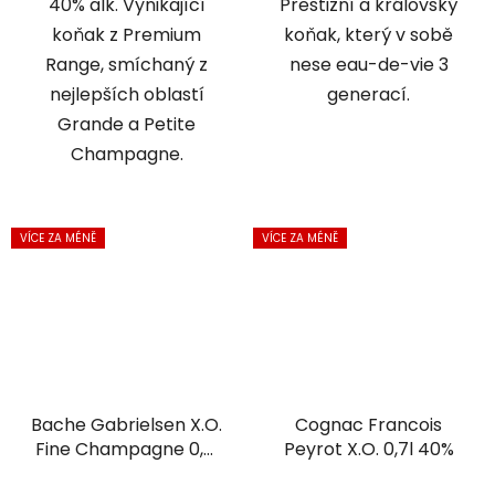
40% alk. Vynikající
Prestižní a královský
koňak z Premium
koňak, který v sobě
Range, smíchaný z
nese eau-de-vie 3
nejlepších oblastí
generací.
Grande a Petite
Champagne.
VÍCE ZA MÉNĚ
VÍCE ZA MÉNĚ
Bache Gabrielsen X.O.
Cognac Francois
Fine Champagne 0,7l
Peyrot X.O. 0,7l 40%
40%