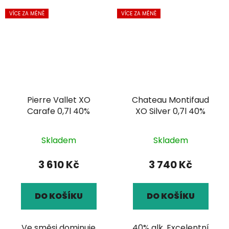
VÍCE ZA MÉNĚ
VÍCE ZA MÉNĚ
Pierre Vallet XO
Chateau Montifaud
Carafe 0,7l 40%
XO Silver 0,7l 40%
Skladem
Skladem
3 610 Kč
3 740 Kč
DO KOŠÍKU
DO KOŠÍKU
Ve směsi dominuje
40% alk. Excelentní