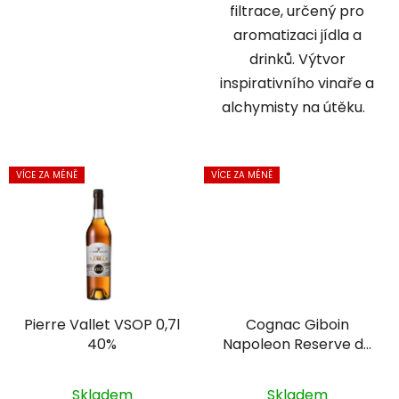
filtrace, určený pro
aromatizaci jídla a
drinků. Výtvor
inspirativního vinaře a
alchymisty na útěku.
VÍCE ZA MÉNĚ
VÍCE ZA MÉNĚ
Pierre Vallet VSOP 0,7l
Cognac Giboin
40%
Napoleon Reserve de
Castex 0,5l 40%
Skladem
Skladem