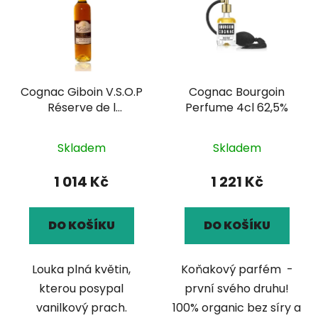
p
o
i
d
s
u
p
k
r
t
Cognac Giboin V.S.O.P
Cognac Bourgoin
o
ů
Réserve de l
Perfume 4cl 62,5%
d
´Hermitage 0,5l 40%
u
k
Skladem
Skladem
t
1 014 Kč
1 221 Kč
ů
DO KOŠÍKU
DO KOŠÍKU
Louka plná květin,
Koňakový parfém -
kterou posypal
první svého druhu!
vanilkový prach.
100% organic bez síry a