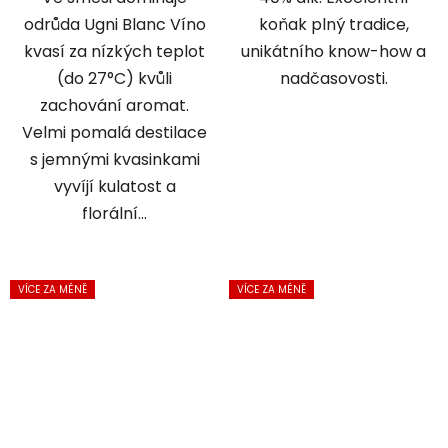
odrůda Ugni Blanc Víno
koňak plný tradice,
kvasí za nízkých teplot
unikátního know-how a
(do 27°C) kvůli
nadčasovosti.
zachování aromat.
Velmi pomalá destilace
s jemnými kvasinkami
vyvíjí kulatost a
florální...
VÍCE ZA MÉNĚ
VÍCE ZA MÉNĚ