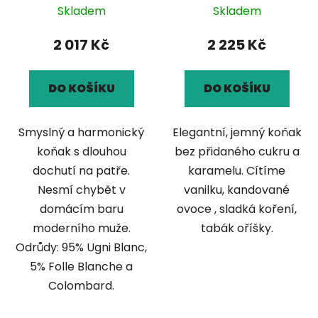
Skladem
Skladem
2 017 Kč
2 225 Kč
DO KOŠÍKU
DO KOŠÍKU
Smyslný a harmonický
Elegantní, jemný koňak
koňak s dlouhou
bez přidaného cukru a
dochutí na patře.
karamelu. Cítíme
Nesmí chybět v
vanilku, kandované
domácím baru
ovoce , sladká koření,
moderního muže.
tabák oříšky.
Odrůdy: 95% Ugni Blanc,
5% Folle Blanche a
Colombard.