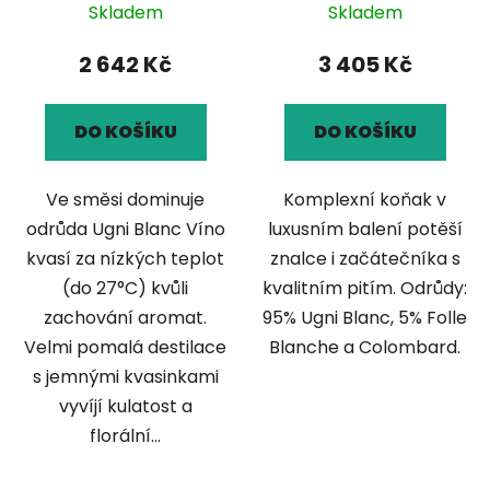
Skladem
Skladem
2 642 Kč
3 405 Kč
DO KOŠÍKU
DO KOŠÍKU
Ve směsi dominuje
Komplexní koňak v
odrůda Ugni Blanc Víno
luxusním balení potěší
kvasí za nízkých teplot
znalce i začátečníka s
(do 27°C) kvůli
kvalitním pitím. Odrůdy:
zachování aromat.
95% Ugni Blanc, 5% Folle
Velmi pomalá destilace
Blanche a Colombard.
s jemnými kvasinkami
vyvíjí kulatost a
florální...