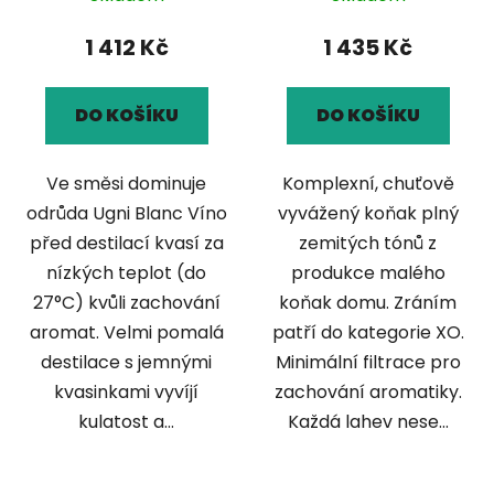
1 412 Kč
1 435 Kč
DO KOŠÍKU
DO KOŠÍKU
Ve směsi dominuje
Komplexní, chuťově
odrůda Ugni Blanc Víno
vyvážený koňak plný
před destilací kvasí za
zemitých tónů z
nízkých teplot (do
produkce malého
27°C) kvůli zachování
koňak domu. Zráním
aromat. Velmi pomalá
patří do kategorie XO.
destilace s jemnými
Minimální filtrace pro
kvasinkami vyvíjí
zachování aromatiky.
kulatost a...
Každá lahev nese...