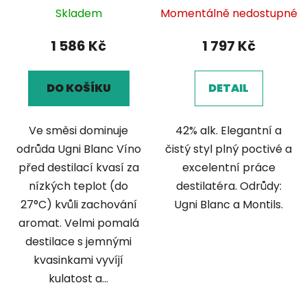
Skladem
Momentálně nedostupné
1 586 Kč
1 797 Kč
DO KOŠÍKU
DETAIL
Ve směsi dominuje
42% alk. Elegantní a
odrůda Ugni Blanc Víno
čistý styl plný poctivé a
před destilací kvasí za
excelentní práce
nízkých teplot (do
destilatéra. Odrůdy:
27°C) kvůli zachování
Ugni Blanc a Montils.
aromat. Velmi pomalá
destilace s jemnými
kvasinkami vyvíjí
kulatost a...