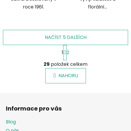
roce 1961.
florální...
NAČÍST 5 DALŠÍCH
S
1
2
t
r
O
á
29
položek celkem
v
n
l
k
NAHORU
á
o
d
v
a
á
Z
c
n
á
í
í
Informace pro vás
p
p
r
a
Blog
v
t
k
O nás