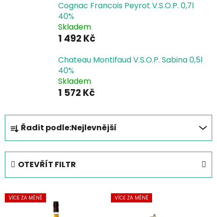
Cognac Francois Peyrot V.S.O.P. 0,7l
40%
Skladem
1 492 Kč
Chateau Montifaud V.S.O.P. Sabina 0,5l
40%
Skladem
1 572 Kč
Ř
Řadit podle:
Nejlevnější
a
z
e
OTEVŘÍT FILTR
n
í
V
p
VÍCE ZA MÉNĚ
VÍCE ZA MÉNĚ
ý
r