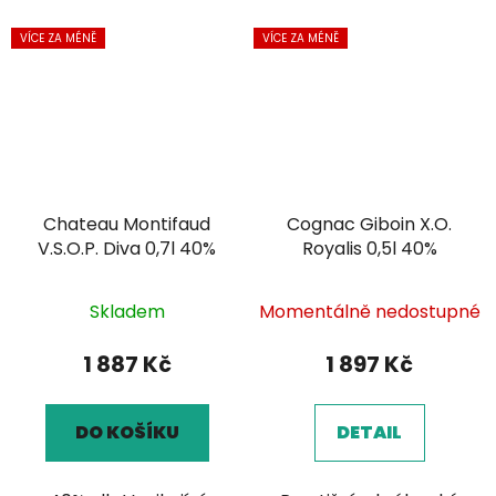
VÍCE ZA MÉNĚ
VÍCE ZA MÉNĚ
Chateau Montifaud
Cognac Giboin X.O.
V.S.O.P. Diva 0,7l 40%
Royalis 0,5l 40%
Skladem
Momentálně nedostupné
1 887 Kč
1 897 Kč
DO KOŠÍKU
DETAIL