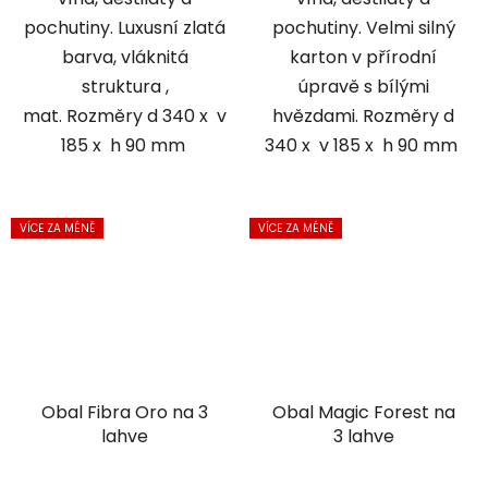
pochutiny. Luxusní zlatá
pochutiny. Velmi silný
barva, vláknitá
karton v přírodní
struktura ,
úpravě s bílými
mat. Rozměry d 340 x v
hvězdami. Rozměry d
185 x h 90 mm
340 x v 185 x h 90 mm
VÍCE ZA MÉNĚ
VÍCE ZA MÉNĚ
Obal Fibra Oro na 3
Obal Magic Forest na
lahve
3 lahve