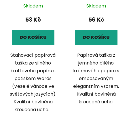
Skladem
Skladem
53 Kč
56 Kč
DO KOŠÍKU
DO KOŠÍKU
Stahovací papírová
Papírová taška z
taška ze silného
jemného bílého
kraftového papíru s
krémového papíru s
potiskem Words
embosovaným
(Veselé vánoce ve
elegantním vzorem.
světových jazycích).
Kvalitní bavlněná
Kvalitní bavlněná
kroucená ucha.
kroucená ucha.