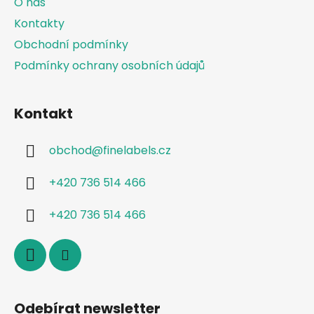
O nás
í
p
Kontakty
r
v
Obchodní podmínky
k
Podmínky ochrany osobních údajů
y
v
ý
Kontakt
p
i
s
obchod
@
finelabels.cz
u
+420 736 514 466
+420 736 514 466
Odebírat newsletter