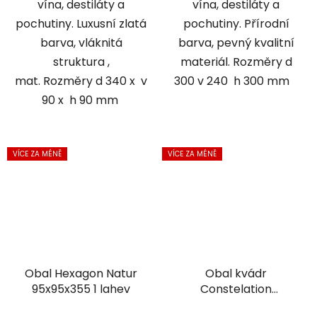
vína, destiláty a
vína, destiláty a
pochutiny. Luxusní zlatá
pochutiny. Přírodní
barva, vláknitá
barva, pevný kvalitní
struktura ,
materiál. Rozměry d
mat. Rozměry d 340 x v
300 v 240 h 300 mm
90 x h 90 mm
VÍCE ZA MÉNĚ
VÍCE ZA MÉNĚ
Obal Hexagon Natur
Obal kvádr
95x95x355 1 lahev
Constelation
245x245x180