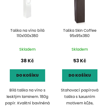
p
o
i
d
s
u
p
k
r
t
Taška na víno bílá
Taška Skin Coffee
o
ů
110x100x380
95x95x380
d
u
k
Skladem
Skladem
t
38 Kč
53 Kč
ů
DO KOŠÍKU
DO KOŠÍKU
Bílá taška na víno s
Stahovací papírová
lesklým laminem. 180g
taška s luxusním
papír. Kvalitní bavlněná
motivem kůže,