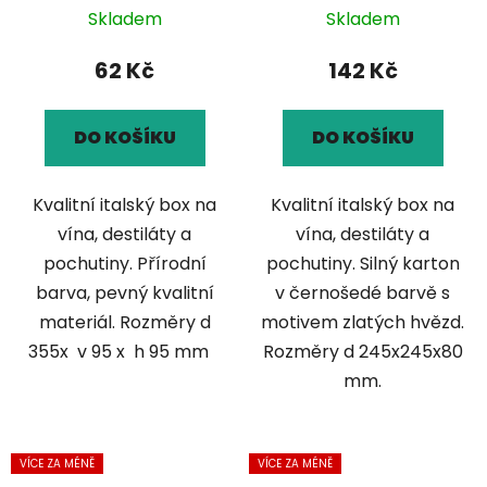
Skladem
Skladem
62 Kč
142 Kč
DO KOŠÍKU
DO KOŠÍKU
Kvalitní italský box na
Kvalitní italský box na
vína, destiláty a
vína, destiláty a
pochutiny. Přírodní
pochutiny. Silný karton
barva, pevný kvalitní
v černošedé barvě s
materiál. Rozměry d
motivem zlatých hvězd.
355x v 95 x h 95 mm
Rozměry d 245x245x80
mm.
VÍCE ZA MÉNĚ
VÍCE ZA MÉNĚ