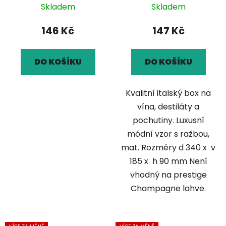
Skladem
Skladem
146 Kč
147 Kč
DO KOŠÍKU
DO KOŠÍKU
Kvalitní italský box na
vína, destiláty a
pochutiny. Luxusní
módní vzor s ražbou,
mat. Rozměry d 340 x v
185 x h 90 mm Není
vhodný na prestige
Champagne lahve.