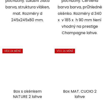
pochutiny. Luxusní zlatá
pochutiny. Červená
barva, struktura vláken,
barva barva, průhledné
mat. Rozměry d
okénko. Rozměry d 340
245x245x80 mm.
x v 185 x h 90 mm Není
vhodný na prestige
Champagne lahve.
VÍCE ZA MÉNĚ
VÍCE ZA MÉNĚ
Box s okénkem
Box MAT. CUOIO 2
NATURE 2 lahve
lahve