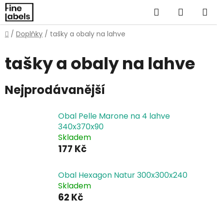
Přejít
Hledat
NÁKUP
na
obsah
KOŠÍK
Domů
/
Doplňky
/
tašky a obaly na lahve
tašky a obaly na lahve
Nejprodávanější
Obal Pelle Marone na 4 lahve
340x370x90
Skladem
177 Kč
Obal Hexagon Natur 300x300x240
Skladem
62 Kč