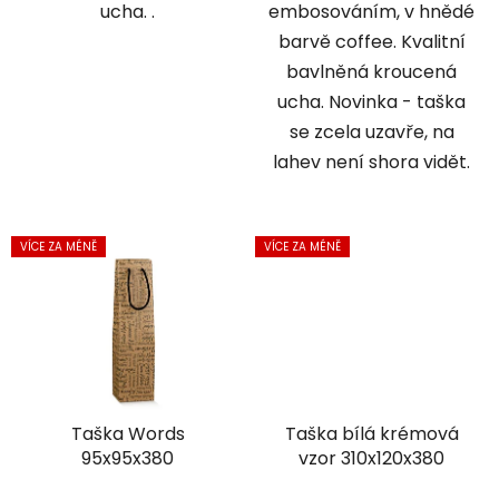
ucha. .
embosováním, v hnědé
barvě coffee. Kvalitní
bavlněná kroucená
ucha. Novinka - taška
se zcela uzavře, na
lahev není shora vidět.
VÍCE ZA MÉNĚ
VÍCE ZA MÉNĚ
Taška Words
Taška bílá krémová
95x95x380
vzor 310x120x380