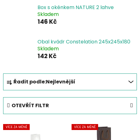
Box s okénkem NATURE 2 lahve
Skladem
146 Kč
Obal kvádr Constelation 245x245x180
Skladem
142 Kč
Ř
Řadit podle:
Nejlevnější
a
z
e
OTEVŘÍT FILTR
n
í
V
p
VÍCE ZA MÉNĚ
VÍCE ZA MÉNĚ
ý
r