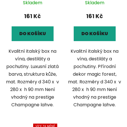
Skladem
Skladem
161 Kč
161 Kč
DO KOŠÍKU
DO KOŠÍKU
Kvalitní italský box na
Kvalitní italský box na
vína, destiláty a
vína, destiláty a
pochutiny. Luxusní zlatá
pochutiny. Přírodní
barva, struktura kůže,
dekor magic forest,
mat. Rozměry d 340 x v
mat. Rozměry d 340 x v
280 x h 90 mm Není
280 x h 90 mm Není
vhodný na prestige
vhodný na prestige
Champagne lahve.
Champagne lahve.
VÍCE ZA MÉNĚ