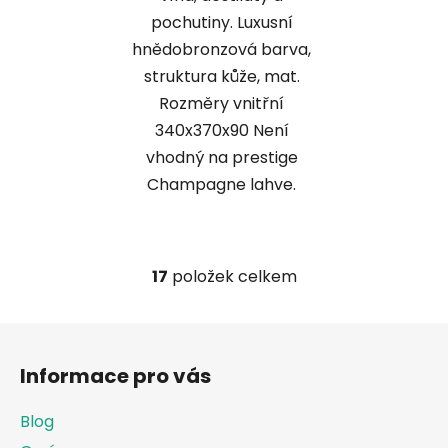
pochutiny. Luxusní
hnědobronzová barva,
struktura kůže, mat.
Rozměry vnitřní
340x370x90 Není
vhodný na prestige
Champagne lahve.
17
položek celkem
O
v
l
Z
á
á
d
Informace pro vás
p
a
a
c
Blog
t
í