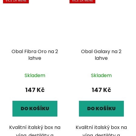
VÍCE ZA MÉNĚ
VÍCE ZA MÉNĚ
Obal Fibra Oro na 2
Obal Galaxy na 2
lahve
lahve
Skladem
Skladem
147 Kč
147 Kč
DO KOŠÍKU
DO KOŠÍKU
Kvalitní italský box na
Kvalitní italský box na
vína, destiláty a
vína, destiláty a