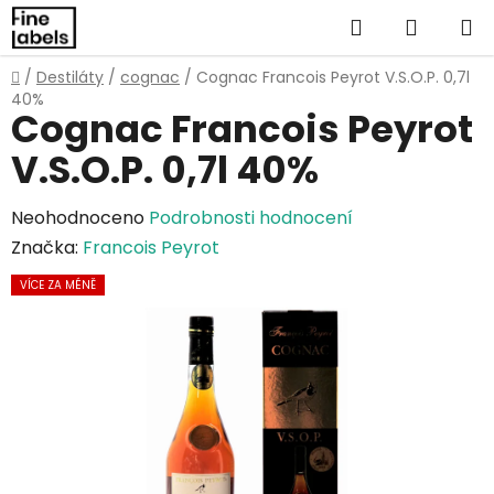
Přejít
Hledat
NÁKUP
na
obsah
KOŠÍK
Domů
/
Destiláty
/
cognac
/
Cognac Francois Peyrot V.S.O.P. 0,7l
40%
Cognac Francois Peyrot
V.S.O.P. 0,7l 40%
Průměrné
Neohodnoceno
Podrobnosti hodnocení
hodnocení
Značka:
Francois Peyrot
produktu
VÍCE ZA MÉNĚ
je
0,0
z
5
hvězdiček.