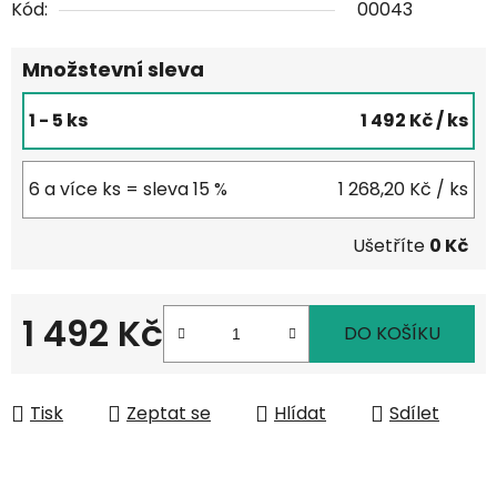
Kód:
00043
Množstevní sleva
1 - 5 ks
1 492 Kč
/ ks
6 a více ks = sleva 15 %
1 268,20 Kč
/ ks
Ušetříte
0 Kč
1 492 Kč
DO KOŠÍKU
Měrná cena:
Tisk
Zeptat se
Hlídat
Sdílet