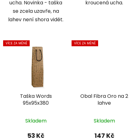
ucha. Novinka - taška
kroucená ucha.
se zcela uzavře, na
lahev není shora vidět.
VÍCE ZA MÉNĚ
VÍCE ZA MÉNĚ
Taška Words
Obal Fibra Oro na 2
95x95x380
lahve
Skladem
Skladem
53 Kč
147 Kč