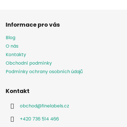
Z
á
Informace pro vás
p
a
Blog
t
O nás
í
Kontakty
Obchodní podmínky
Podmínky ochrany osobních údajů
Kontakt
obchod
@
finelabels.cz
+420 736 514 466