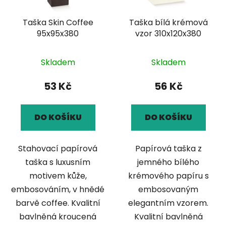
Taška Skin Coffee
Taška bílá krémová
95x95x380
vzor 310x120x380
Skladem
Skladem
53 Kč
56 Kč
DO KOŠÍKU
DO KOŠÍKU
Stahovací papírová
Papírová taška z
taška s luxusním
jemného bílého
motivem kůže,
krémového papíru s
embosováním, v hnědé
embosovaným
barvě coffee. Kvalitní
elegantním vzorem.
bavlněná kroucená
Kvalitní bavlněná