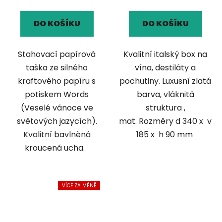
DO KOŠÍKU
DO KOŠÍKU
Stahovací papírová
Kvalitní italský box na
taška ze silného
vína, destiláty a
kraftového papíru s
pochutiny. Luxusní zlatá
potiskem Words
barva, vláknitá
(Veselé vánoce ve
struktura ,
světových jazycích).
mat. Rozměry d 340 x v
Kvalitní bavlněná
185 x h 90 mm
kroucená ucha.
VÍCE ZA MÉNĚ