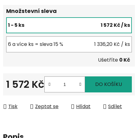
Množstevní sleva
1 - 5 ks
1 572 Kč
/ ks
6 a více ks = sleva 15 %
1 336,20 Kč
/ ks
Ušetříte
0 Kč
1 572 Kč
DO KOŠÍKU
Měrná cena:
Tisk
Zeptat se
Hlídat
Sdílet
Popis