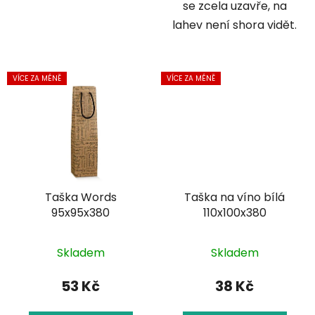
se zcela uzavře, na
lahev není shora vidět.
VÍCE ZA MÉNĚ
VÍCE ZA MÉNĚ
Taška Words
Taška na víno bílá
95x95x380
110x100x380
Skladem
Skladem
53 Kč
38 Kč