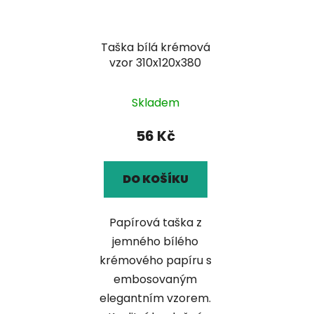
Taška bílá krémová
vzor 310x120x380
Skladem
56 Kč
DO KOŠÍKU
Papírová taška z
jemného bílého
krémového papíru s
embosovaným
elegantním vzorem.