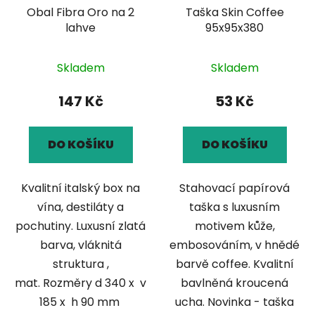
Obal Fibra Oro na 2
Taška Skin Coffee
lahve
95x95x380
Skladem
Skladem
147 Kč
53 Kč
DO KOŠÍKU
DO KOŠÍKU
Kvalitní italský box na
Stahovací papírová
vína, destiláty a
taška s luxusním
pochutiny. Luxusní zlatá
motivem kůže,
barva, vláknitá
embosováním, v hnědé
struktura ,
barvě coffee. Kvalitní
mat. Rozměry d 340 x v
bavlněná kroucená
185 x h 90 mm
ucha. Novinka - taška