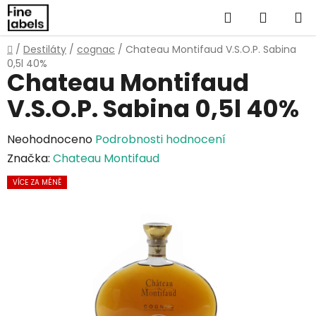
Přejít
Hledat
NÁKUP
na
obsah
KOŠÍK
Domů
/
Destiláty
/
cognac
/
Chateau Montifaud V.S.O.P. Sabina
0,5l 40%
Chateau Montifaud
V.S.O.P. Sabina 0,5l 40%
Průměrné
Neohodnoceno
Podrobnosti hodnocení
hodnocení
Značka:
Chateau Montifaud
produktu
VÍCE ZA MÉNĚ
je
0,0
z
5
hvězdiček.