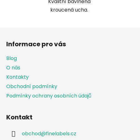
Kvalitní bavlněná
kroucená ucha.
Z
á
Informace pro vás
p
a
Blog
t
O nás
í
Kontakty
Obchodní podmínky
Podmínky ochrany osobních údajů
Kontakt
obchod
@
finelabels.cz