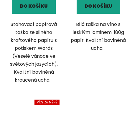
DO KOŠÍKU
DO KOŠÍKU
Stahovací papírová
Bílá taška na víno s
taška ze silného
lesklým laminem. 180g
kraftového papíru s
papír. Kvalitní bavlněná
potiskem Words
ucha. .
(Veselé vánoce ve
světových jazycích).
Kvalitní bavlněná
kroucená ucha.
VÍCE ZA MÉNĚ