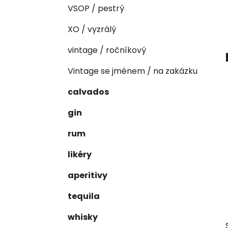
e
n
VSOP / pestrý
í
XO / vyzrálý
p
a
vintage / ročníkový
n
Vintage se jménem / na zakázku
e
l
calvados
gin
rum
likéry
aperitivy
tequila
whisky