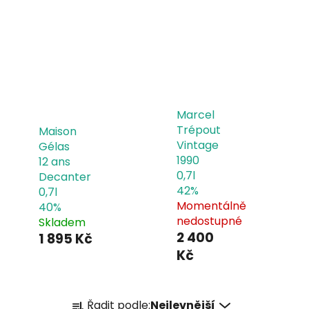
Marcel
Trépout
Maison
Vintage
Gélas
1990
12 ans
0,7l
Decanter
42%
0,7l
Momentálně
40%
nedostupné
Skladem
2 400
1 895 Kč
Kč
Ř
Řadit podle:
Nejlevnější