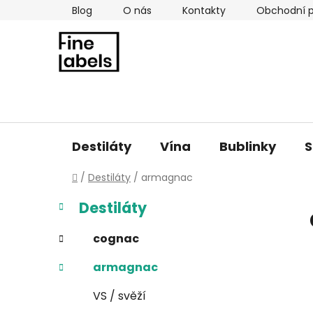
Přejít
Blog
O nás
Kontakty
Obchodní 
na
obsah
Destiláty
Vína
Bublinky
S
Domů
/
Destiláty
/
armagnac
P
K
Přeskočit
Destiláty
a
kategorie
o
t
s
cognac
e
t
g
armagnac
r
o
a
r
VS / svěží
i
n