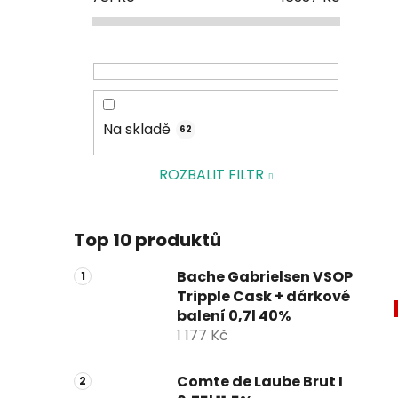
Na skladě
62
ROZBALIT FILTR
Top 10 produktů
Bache Gabrielsen VSOP
Tripple Cask + dárkové
balení 0,7l 40%
1 177 Kč
Comte de Laube Brut I