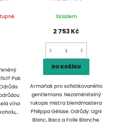
tupné
Skladem
2 753 Kč
DO KOŠÍKU
ořeněný
řici? Pak
Armaňak pro sofistikovaného
 Odrůda
gentlemana. Nezaměnitelný
í odrůdou
rukopis mistra blendmastera
selá vína
Philippa Gélase. Odrůdy: Ugni
holu,...
Blanc, Baco a Folle Blanche.