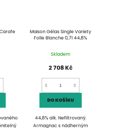
 Carafe
Maison Gélas Single Variety
Folle Blanche 0,7l 44,8%
Skladem
2 708 Kč
DO KOŠÍKU
kovaného
44,8% alk. Nefiltrovaný.
nitelný
Armagnac s nádherným