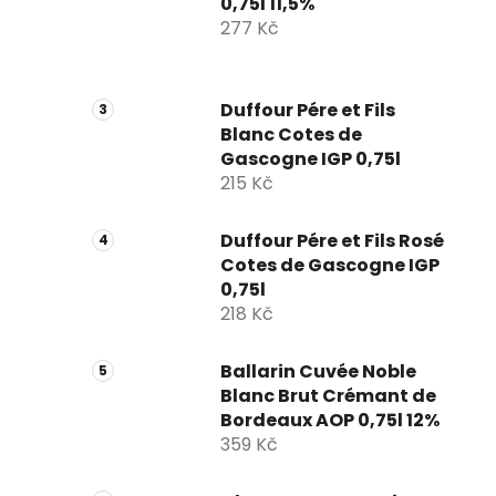
0,75l 11,5%
277 Kč
Duffour Pére et Fils
Blanc Cotes de
Gascogne IGP 0,75l
215 Kč
Duffour Pére et Fils Rosé
Cotes de Gascogne IGP
0,75l
218 Kč
Ballarin Cuvée Noble
Blanc Brut Crémant de
Bordeaux AOP 0,75l 12%
359 Kč