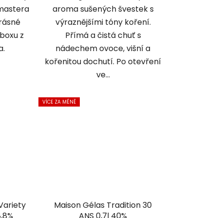
dmastera
aroma sušených švestek s
krásné
výraznějšími tóny koření.
boxu z
Přímá a čistá chuť s
a.
nádechem ovoce, višní a
kořenitou dochutí. Po otevření
ve...
VÍCE ZA MÉNĚ
Variety
Maison Gélas Tradition 30
8,8%
ANS 0,7l 40%