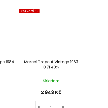
VÍCE ZA MÉNĚ
age 1984
Marcel Trepout Vintage 1983
0,7l 40%
Skladem
2 943 Kč