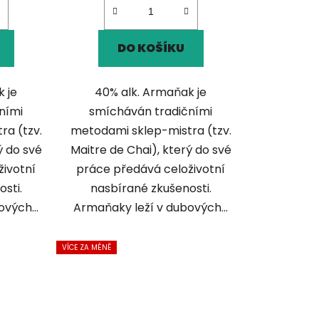
DO KOŠÍKU
 je
40% alk. Armaňak je
ními
smícháván tradičními
ra (tzv.
metodami sklep-mistra (tzv.
ý do své
Maitre de Chai), který do své
životní
práce předává celoživotní
sti.
nasbírané zkušenosti.
vých...
Armaňaky leží v dubových...
VÍCE ZA MÉNĚ