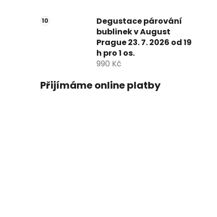
Degustace párování
bublinek v August
Prague 23. 7. 2026 od 19
h pro 1 os.
990 Kč
Přijímáme online platby