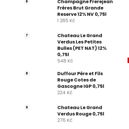
Champagne Frerejean
Fréres Brut Grande
Reserve 12% NV 0,75l
1 265 Kč
Chateau Le Grand
Verdus Les Petites
Bulles (PET NAT) 12%
0,75l
548 Kč
Duffour Pére et Fils
Rouge Cotes de
Gascogne IGP 0,75l
224 Kč
Chateau Le Grand
Verdus Rouge 0,75l
276 Kč