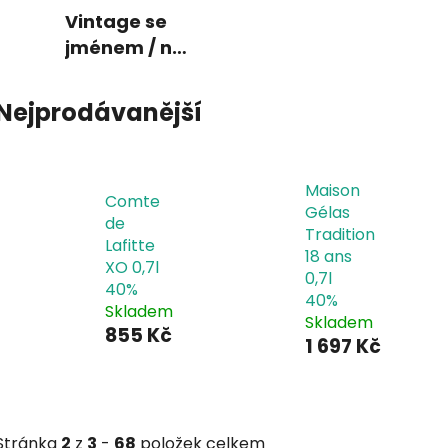
Vintage se
jménem / na
zakázku
Nejprodávanější
Maison
Comte
Gélas
de
Tradition
Lafitte
18 ans
XO 0,7l
0,7l
40%
40%
Skladem
Skladem
855 Kč
1 697 Kč
Stránka
2
z
3
-
68
položek celkem