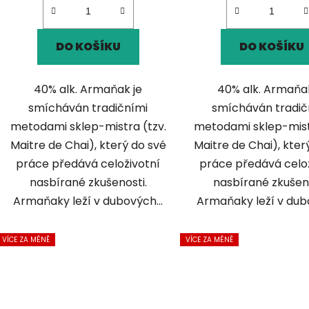
DO KOŠÍKU
DO KOŠÍKU
40% alk. Armaňak je
40% alk. Armaňak
smícháván tradičními
smícháván tradič
metodami sklep-mistra (tzv.
metodami sklep-mist
Maitre de Chai), který do své
Maitre de Chai), kter
práce předává celoživotní
práce předává celo
nasbírané zkušenosti.
nasbírané zkušeno
Armaňaky leží v dubových...
Armaňaky leží v dubo
VÍCE ZA MÉNĚ
VÍCE ZA MÉNĚ