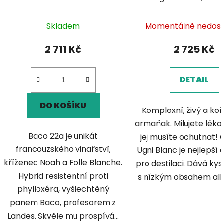
Skladem
Momentálně nedos
2 711 Kč
2 725 Kč
DETAIL
DO KOŠÍKU
Komplexní, živý a k
armaňak. Milujete léko
Baco 22a je unikát
jej musíte ochutnat!
francouzského vinařství,
Ugni Blanc je nejlepš
kříženec Noah a Folle Blanche.
pro destilaci. Dává ky
Hybrid resistentní proti
s nízkým obsahem alko
phylloxéra, vyšlechtěný
panem Baco, profesorem z
Landes. Skvěle mu prospívá...