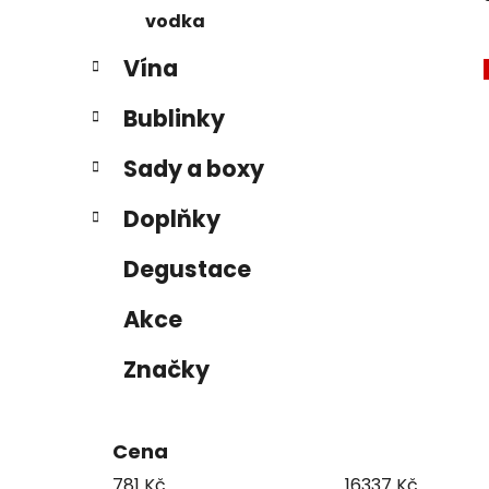
vodka
Vína
Bublinky
Sady a boxy
Doplňky
Degustace
Akce
Značky
Cena
781
Kč
16337
Kč