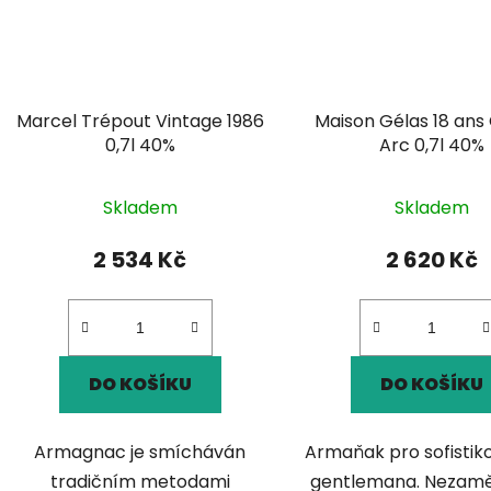
Marcel Trépout Vintage 1986
Maison Gélas 18 ans
0,7l 40%
Arc 0,7l 40%
Skladem
Skladem
2 534 Kč
2 620 Kč
DO KOŠÍKU
DO KOŠÍKU
Armagnac je smícháván
Armaňak pro sofisti
tradičním metodami
gentlemana. Nezamě