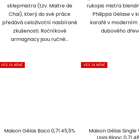
sklepmistra (tzv. Maitre de
rukopis mistra blen
Chai), který do své práce
Philippa Gélase v 
předává celoživotní nasbírané
karafě v moderním 
zkušenosti. Ročníkové
dubového dřev
armagnacy jsou ručně...
VÍCE ZA MÉNĚ
VÍCE ZA MÉNĚ
Maison Gélas Baco 0,7l 45,5%
Maison Gélas Single 
Ugni Blanc 0,7l 4