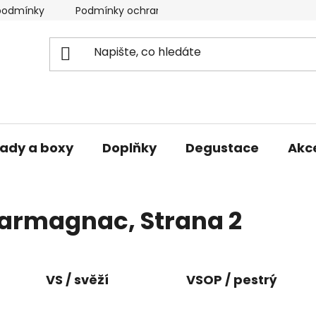
podmínky
Podmínky ochrany osobních údajů
ady a boxy
Doplňky
Degustace
Akc
armagnac
, Strana 2
VS / svěží
VSOP / pestrý