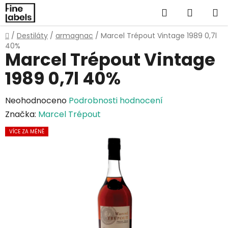
Přejít
Hledat
NÁKUP
na
obsah
KOŠÍK
Domů
/
Destiláty
/
armagnac
/
Marcel Trépout Vintage 1989 0,7l
40%
Marcel Trépout Vintage
1989 0,7l 40%
Průměrné
Neohodnoceno
Podrobnosti hodnocení
hodnocení
Značka:
Marcel Trépout
produktu
VÍCE ZA MÉNĚ
je
0,0
z
5
hvězdiček.