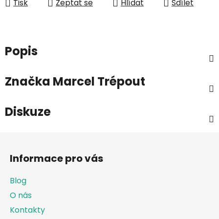
Tisk
Zeptat se
Hlídat
Sdílet
Popis
Značka
Marcel Trépout
Diskuze
Z
á
Informace pro vás
p
a
Blog
t
O nás
í
Kontakty