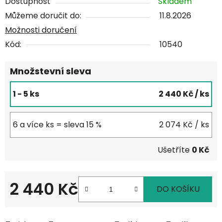
Dostupnost
Skladem
Můžeme doručit do:
11.8.2026
Možnosti doručení
Kód:
10540
Množstevní sleva
1 - 5 ks
2 440 Kč
/ ks
6 a více ks = sleva 15 %
2 074 Kč
/ ks
Ušetříte
0 Kč
2 440 Kč
DO KOŠÍKU
Měrná cena: