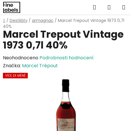
Přejít
Hledat
NÁKUP
na
obsah
KOŠÍK
Domů
/
Destiláty
/
armagnac
/
Marcel Trepout Vintage 1973 0,7l
40%
Marcel Trepout Vintage
1973 0,7l 40%
Průměrné
Neohodnoceno
Podrobnosti hodnocení
hodnocení
Značka:
Marcel Trépout
produktu
VÍCE ZA MÉNĚ
je
0,0
z
5
hvězdiček.