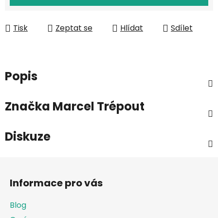
Tisk
Zeptat se
Hlídat
Sdílet
Popis
Značka
Marcel Trépout
Diskuze
Z
á
Informace pro vás
p
a
Blog
t