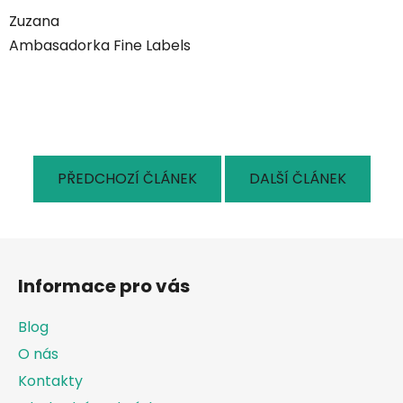
Zuzana
Ambasadorka Fine Labels
PŘEDCHOZÍ ČLÁNEK
DALŠÍ ČLÁNEK
Z
á
Informace pro vás
p
a
Blog
t
O nás
í
Kontakty