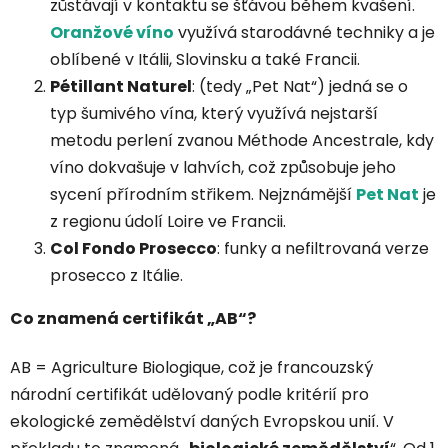
zůstávají v kontaktu se šťávou během kvašení.
Oranžové víno
využívá starodávné techniky a je
oblíbené v Itálii, Slovinsku a také Francii.
Pétillant Naturel
: (tedy „Pet Nat“) jedná se o
typ šumivého vína, který využívá nejstarší
metodu perlení zvanou Méthode Ancestrale, kdy
víno dokvašuje v lahvích, což způsobuje jeho
sycení přírodním střikem. Nejznámější
Pet Nat
je
z regionu údolí Loire ve Francii.
Col Fondo Prosecco
: funky a nefiltrovaná verze
prosecco z Itálie.
Co znamená certifikát „AB“?
AB = Agriculture Biologique, což je francouzský
národní certifikát udělovaný podle kritérií pro
ekologické zemědělství daných Evropskou unií. V