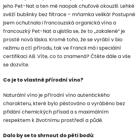
jeho Pet-Nat a ten mě naopak chuťově okouzlil. Lehké
svěží bublinky bez filtrace – mňamka veliká! Postupně
jsem ochutnala i francouzská organická vína a
francouzký Pet-Nat a ujistila se, že to „zakalené“ je
prostě nová láska. Kromě toho, že se vyrábí v bio
režimu a ctí přírodu, tak ve Francii má i speciální
certifikaci AB. Víte, co to znamená? Čtěte dále a vše
se dozvíte.
Co je to vlastně přírodní víno?
Naturální víno je přírodní víno autentického
charakteru, které bylo pěstováno a vyráběno bez
přidání chemických přísad a s maximálním
respektem k životnímu prostředí a půdě.
Dalo by se to shrnout do pěti bodů
: