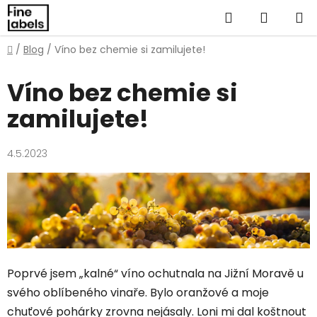
Přejít
Hledat
NÁKUP
na
obsah
KOŠÍK
Domů
/
Blog
/
Víno bez chemie si zamilujete!
Víno bez chemie si
zamilujete!
4.5.2023
Poprvé jsem „kalné“ víno ochutnala na Jižní Moravě u
svého oblíbeného vinaře. Bylo oranžové a moje
chuťové pohárky zrovna nejásaly. Loni mi dal koštnout