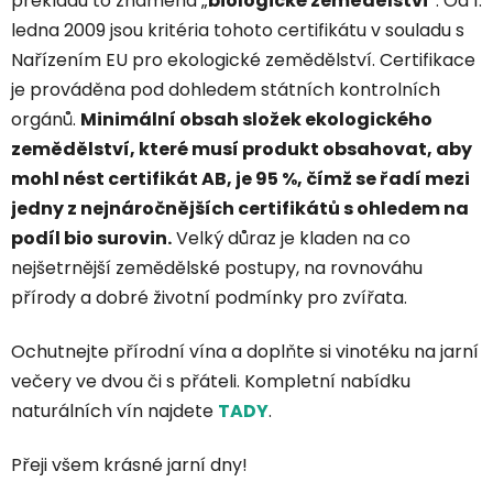
překladu to znamená „
biologické zemědělství
“. Od 1.
ledna 2009 jsou kritéria tohoto certifikátu v souladu s
Nařízením EU pro ekologické zemědělství. Certifikace
je prováděna pod dohledem státních kontrolních
orgánů.
Minimální obsah složek ekologického
zemědělství, které musí produkt obsahovat, aby
mohl nést certifikát AB, je 95 %, čímž se řadí mezi
jedny z nejnáročnějších certifikátů s ohledem na
podíl bio surovin.
Velký důraz je kladen na co
nejšetrnější zemědělské postupy, na rovnováhu
přírody a dobré životní podmínky pro zvířata.
Ochutnejte přírodní vína a doplňte si vinotéku na jarní
večery ve dvou či s přáteli. Kompletní nabídku
naturálních vín najdete
TADY
.
Přeji všem krásné jarní dny!