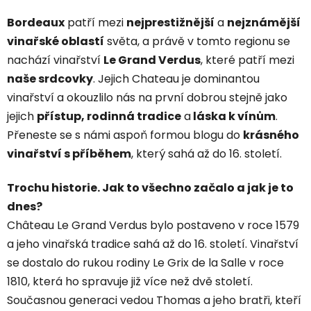
Bordeaux
patří mezi
nejprestižnější
a
nejznámější
vinařské oblastí
světa, a právě v tomto regionu se
nachází vinařství
Le Grand Verdus
, které patří mezi
naše srdcovky
. Jejich Chateau je dominantou
vinařství a okouzlilo nás na první dobrou stejně jako
jejich
přístup, rodinná tradice
a
láska k vínům
.
Přeneste se s námi aspoň formou blogu do
krásného
vinařství s příběhem
, který sahá až do 16. století.
Trochu historie. Jak to všechno začalo a jak je to
dnes?
Château Le Grand Verdus bylo postaveno v roce 1579
a jeho vinařská tradice sahá až do 16. století. Vinařství
se dostalo do rukou rodiny Le Grix de la Salle v roce
1810, která ho spravuje již více než dvě století.
Současnou generaci vedou Thomas a jeho bratři, kteří