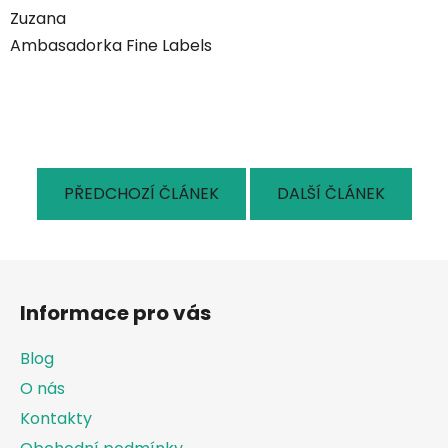
Zuzana
Ambasadorka Fine Labels
PŘEDCHOZÍ ČLÁNEK
DALŠÍ ČLÁNEK
Z
á
Informace pro vás
p
a
Blog
t
O nás
í
Kontakty