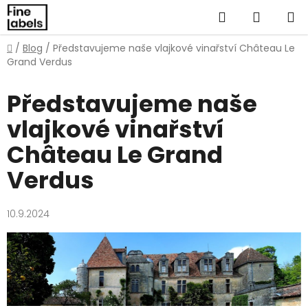
Přejít
Hledat
NÁKUP
na
obsah
KOŠÍK
Domů
/
Blog
/
Představujeme naše vlajkové vinařství Château Le
Grand Verdus
Představujeme naše
vlajkové vinařství
Château Le Grand
Verdus
10.9.2024