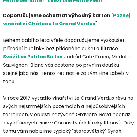
Petite Merlotte
a
svěží bílé Petite Fleur
.
Doporučujeme ochutnat výhodný karton
"
Poznej
vinařství
Château Le Grand Verdus
".
Během babího léta vřele doporučujeme vyzkoušet
přírodní bublinky bez přidaného cukru a filtrace.
Svěží Les Petites Bulles
z odrůd Cab-Franc, Merlot a
Sauvignon-Blanc vás dostane po prvním doušku
stejně jako nás. Tento P
et Nat je za tým Fine Labels v
topu.
V roce 2017 vysadilo vinařství Le Grand Verdus révu na
svých nejstrmějších pozemcích a nejpůsobivějších
terroirech, v oblasti nazývané Graviere. Réva pochází
z vyhlášených vinic v Cornas (v údolí řeky Rhôny). Díky
tomu vám nabízíme typický "starosvětský" Syrah.