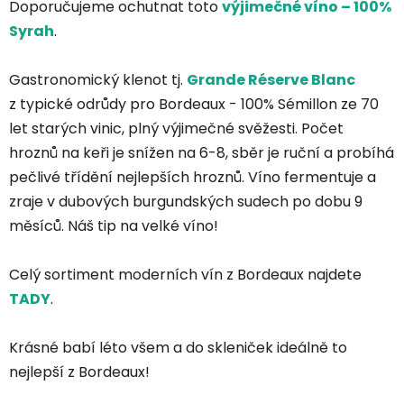
Doporučujeme ochutnat toto
výjimečné víno – 100%
Syrah
.
Gastronomický klenot tj.
Grande Réserve Blanc
z typické odrůdy pro Bordeaux - 100% Sémillon ze 70
let starých vinic, plný výjimečné svěžesti. Počet
hroznů na keři je snížen na 6-8, sběr je ruční a probíhá
pečlivé třídění nejlepších hroznů. Víno fermentuje a
zraje v dubových burgundských sudech po dobu 9
měsíců. Náš tip na velké víno!
Celý sortiment moderních vín z Bordeaux najdete
TADY
.
Krásné babí léto všem a do skleniček ideálně to
nejlepší z Bordeaux!