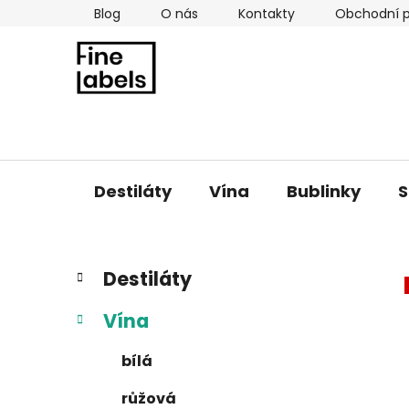
Přejít
Blog
O nás
Kontakty
Obchodní 
na
obsah
Destiláty
Vína
Bublinky
S
P
K
Přeskočit
Destiláty
a
kategorie
o
t
s
Vína
e
t
g
r
bílá
o
a
r
růžová
i