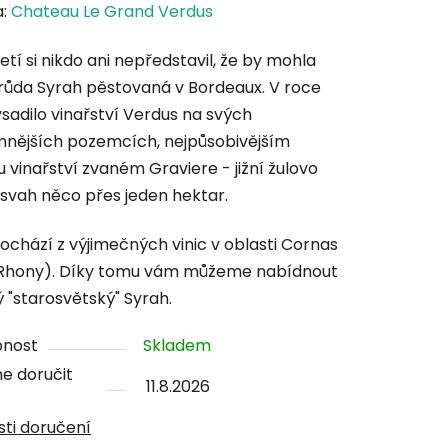
cení
a:
Chateau Le Grand Verdus
tu
etí si nikdo ani nepředstavil, že by mohla
růda Syrah pěstovaná v Bordeaux. V roce
ysadilo vinařství Verdus na svých
mnějších pozemcích, nejpůsobivějším
u vinařství zvaném Graviere - jižní žulovo
ček.
ý svah něco přes jeden hektar.
ochází z výjimečných vinic v oblasti Cornas
 Rhony). Díky tomu vám můžeme nabídnout
ý "starosvětský" Syrah.
pnost
Skladem
e doručit
11.8.2026
ti doručení