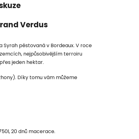
skuze
rand Verdus
ůda Syrah pěstovaná v Bordeaux. V roce
ozemcích, nejpůsobivějším terroiru
 přes jeden hektar.
lí Rhony). Díky tomu vám můžeme
 750l, 20 dnů macerace.