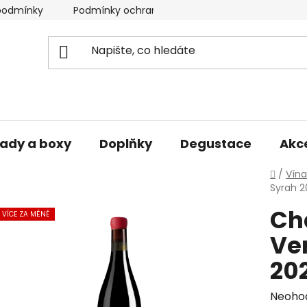
podmínky
Podmínky ochrany osobních údajů
ady a boxy
Doplňky
Degustace
Akc
Domů
/
Vína
Syrah 20
Ch
VÍCE ZA MÉNĚ
Ve
202
Průmě
Neoho