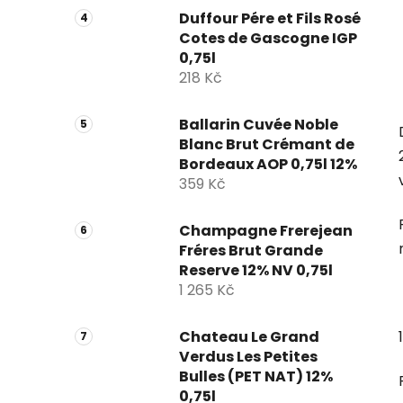
Duffour Pére et Fils Rosé
Cotes de Gascogne IGP
0,75l
218 Kč
Ballarin Cuvée Noble
Blanc Brut Crémant de
Bordeaux AOP 0,75l 12%
359 Kč
Champagne Frerejean
Fréres Brut Grande
Reserve 12% NV 0,75l
1 265 Kč
Chateau Le Grand
Verdus Les Petites
Bulles (PET NAT) 12%
0,75l