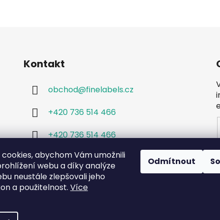
Kontakt
obchod
@
finelabels.cz
+420 736 514 466
+420 736 514 466
 cookies, abychom Vám umožnili
Odmítnout
S
rohlížení webu a díky analýze
bu neustále zlepšovali jeho
kon a použitelnost.
Více