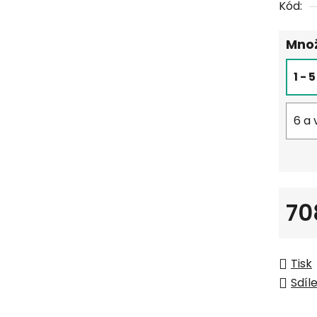
Kód:
Množ
1 - 
6 a 
70
Měrná
Tisk
Sdíl