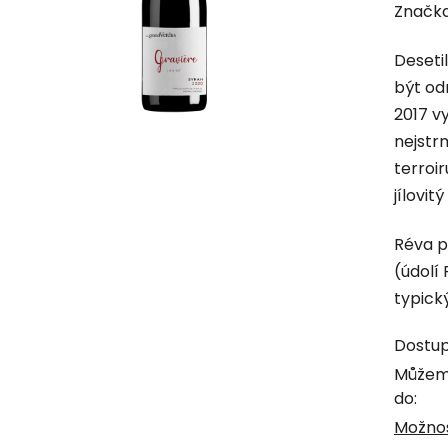
hodno
Značk
produk
Desetil
je
být od
0,0
2017 v
z
nejstr
5
terroir
hvězdi
jílovit
Réva p
(údolí
typick
Dostu
Můžem
do:
Možnos