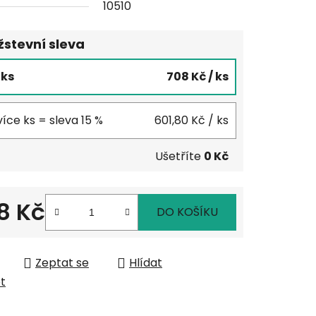
10510
stevní sleva
5 ks
708 Kč
/ ks
více ks = sleva 15 %
601,80 Kč
/ ks
Ušetříte
0 Kč
8 Kč
DO KOŠÍKU
 cena:
Zeptat se
Hlídat
et