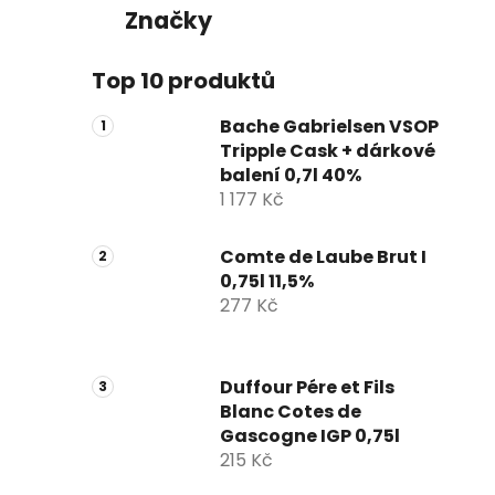
Značky
Top 10 produktů
Bache Gabrielsen VSOP
Tripple Cask + dárkové
balení 0,7l 40%
1 177 Kč
Comte de Laube Brut I
0,75l 11,5%
277 Kč
Duffour Pére et Fils
Blanc Cotes de
Gascogne IGP 0,75l
215 Kč