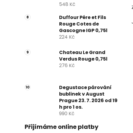
548 Kč
Duffour Pére et Fils
Rouge Cotes de
Gascogne IGP 0,75l
224 Kč
Chateau Le Grand
Verdus Rouge 0,75l
276 Kč
Degustace párování
bublinek v August
Prague 23. 7. 2026 od 19
h pro 1 os.
990 Kč
Přijímáme online platby