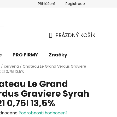
Přihlášení
Registrace
PRÁZDNÝ KOŠÍK
NÁKUPNÍ
KOŠÍK
e
PRO FIRMY
Značky
/
červená
/
Chateau Le Grand Verdus Graviere
21 0,75l 13,5%
ateau Le Grand
rdus Graviere Syrah
1 0,75l 13,5%
rné
dnoceno
Podrobnosti hodnocení