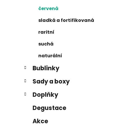
n
e
n
červená
í
sladká a fortifikovaná
p
a
raritní
n
suchá
e
l
naturální
Bublinky
Sady a boxy
Doplňky
Degustace
Akce