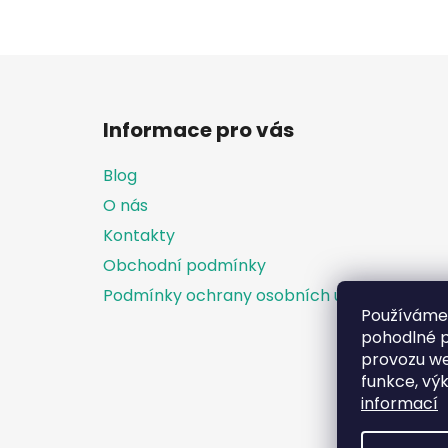
Z
á
Informace pro vás
p
a
Blog
t
O nás
í
Kontakty
Obchodní podmínky
Podmínky ochrany osobních údajů
Používáme
pohodlné p
provozu we
funkce, vý
informací