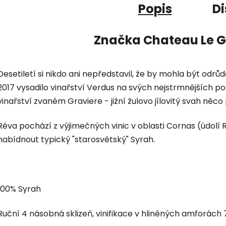
Popis
Di
Značka
Chateau Le G
Desetiletí si nikdo ani nepředstavil, že by mohla být odr
2017 vysadilo vinařství Verdus na svých nejstrmnějších p
vinařství zvaném Graviere - jižní žulovo jílovitý svah něco
Réva pochází z výjimečných vinic v oblasti Cornas (údo
nabídnout typický "starosvětský" Syrah.
100% Syrah
Ruční 4 násobná sklizeň, vinifikace v hliněných amforách