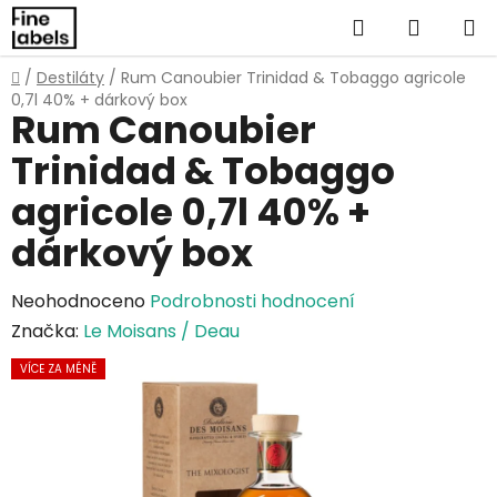
Přejít
Hledat
NÁKUP
na
obsah
KOŠÍK
Domů
/
Destiláty
/
Rum Canoubier Trinidad & Tobaggo agricole
0,7l 40% + dárkový box
Rum Canoubier
Trinidad & Tobaggo
agricole 0,7l 40% +
dárkový box
Průměrné
Neohodnoceno
Podrobnosti hodnocení
hodnocení
Značka:
Le Moisans / Deau
produktu
VÍCE ZA MÉNĚ
je
0,0
z
5