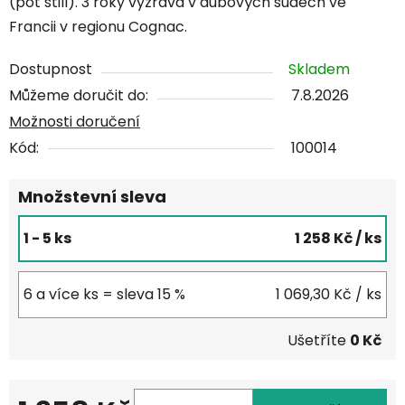
(pot still). 3 roky vyzrává v dubových sudech ve
Francii v regionu Cognac.
Dostupnost
Skladem
Můžeme doručit do:
7.8.2026
Možnosti doručení
Kód:
100014
Množstevní sleva
1 - 5 ks
1 258 Kč
/ ks
6 a více ks = sleva 15 %
1 069,30 Kč
/ ks
Ušetříte
0 Kč