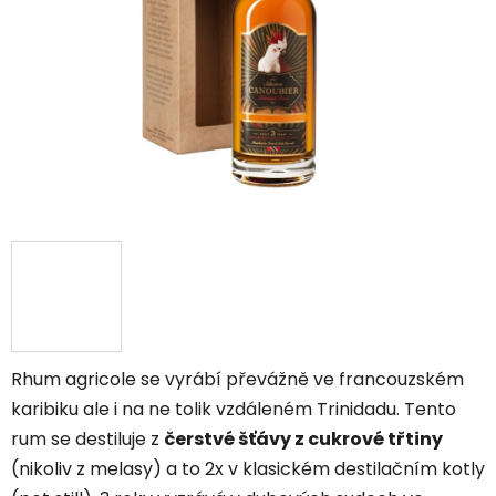
hvězdiček.
Rhum agricole se vyrábí převážně ve francouzském
karibiku ale i na ne tolik vzdáleném Trinidadu. Tento
rum se destiluje z
čerstvé šťávy z cukrové třtiny
(nikoliv z melasy) a to 2x v klasickém destilačním kotly