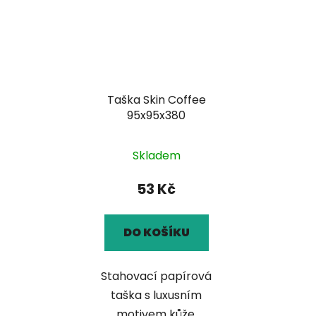
Taška Skin Coffee
95x95x380
Skladem
53 Kč
DO KOŠÍKU
Stahovací papírová
taška s luxusním
motivem kůže,