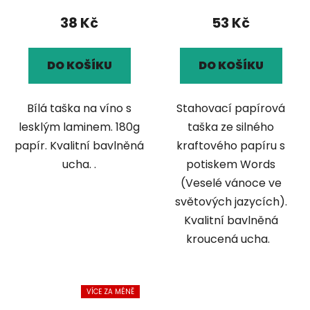
38 Kč
53 Kč
DO KOŠÍKU
DO KOŠÍKU
Bílá taška na víno s
Stahovací papírová
lesklým laminem. 180g
taška ze silného
papír. Kvalitní bavlněná
kraftového papíru s
ucha. .
potiskem Words
(Veselé vánoce ve
světových jazycích).
Kvalitní bavlněná
kroucená ucha.
VÍCE ZA MÉNĚ