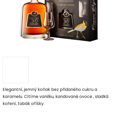
hvězdiček.
Elegantní, jemný koňak bez přidaného cukru a
karamelu. Cítíme vanilku, kandované ovoce , sladká
koření, tabák oříšky.