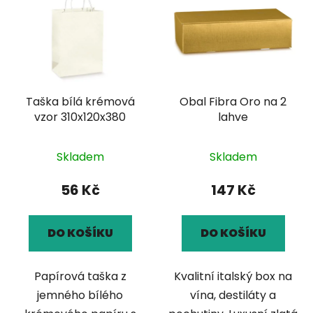
Taška bílá krémová
Obal Fibra Oro na 2
vzor 310x120x380
lahve
Skladem
Skladem
56 Kč
147 Kč
DO KOŠÍKU
DO KOŠÍKU
Papírová taška z
Kvalitní italský box na
jemného bílého
vína, destiláty a