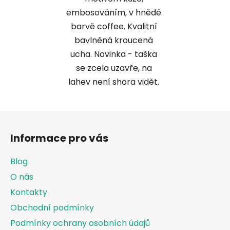
embosováním, v hnědé
barvě coffee. Kvalitní
bavlněná kroucená
ucha. Novinka - taška
se zcela uzavře, na
lahev není shora vidět.
Z
á
Informace pro vás
p
a
Blog
t
O nás
í
Kontakty
Obchodní podmínky
Podmínky ochrany osobních údajů