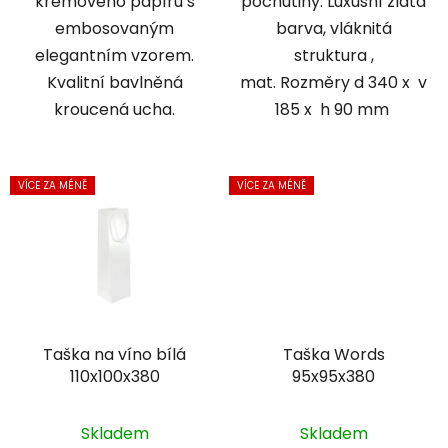
krémového papíru s
pochutiny. Luxusní zlatá
embosovaným
barva, vláknitá
elegantním vzorem.
struktura ,
Kvalitní bavlněná
mat. Rozměry d 340 x v
kroucená ucha.
185 x h 90 mm
VÍCE ZA MÉNĚ
VÍCE ZA MÉNĚ
Taška na víno bílá
Taška Words
110x100x380
95x95x380
Skladem
Skladem