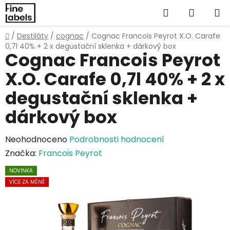
Přejít
Hledat
NÁKUP
na
obsah
KOŠÍK
Domů
/
Destiláty
/
cognac
/
Cognac Francois Peyrot X.O. Carafe
0,7l 40% + 2 x degustační sklenka + dárkový box
Cognac Francois Peyrot
X.O. Carafe 0,7l 40% + 2 x
degustační sklenka +
dárkový box
Průměrné
Neohodnoceno
Podrobnosti hodnocení
hodnocení
Značka:
Francois Peyrot
produktu
NOVINKA
je
VÍCE ZA MÉNĚ
0,0
z
5