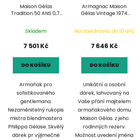
Maison Gélas
Armagnac Maison
Tradition 50 ANS 0,7l
Gélas Vintage 1974
40%
0,7l
Skladem
Na objednávku do 10 dnů
7 501 Kč
7 646 Kč
DO KOŠÍKU
DO KOŠÍKU
Armaňak pro
Unikátní a osobní
sofistikovaného
dárek, lahvovaný na
gentlemana.
Vaše přání majitelem
Nezaměnitelný rukopis
armaňakového domu
mistra blendmastera
Maison Gélas. z jeho
Philippa Gélase. Skvělý
rodinných rezerv.
dárek pr výjimečné
Možnost uvedení jména