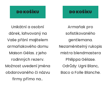
DO KOŠÍKU
DO KOŠÍKU
Unikátní a osobní
Armaňak pro
dárek, lahvovaný na
sofistikovaného
Vaše přání majitelem
gentlemana.
armaňakového domu
Nezaměnitelný rukopis
Maison Gélas. z jeho
mistra blendmastera
rodinných rezerv.
Philippa Gélase.
Možnost uvedení jména
Odrůdy: Ugni Blanc,
obdarovaného či názvu
Baco a Folle Blanche.
firmy přímo na...