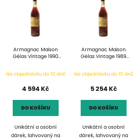
ý
n
p
í
i
p
s
r
p
o
r
d
Armagnac Maison
Armagnac Maison
o
u
Gélas Vintage 1990
Gélas Vintage 1989
d
k
0,7l
0,7l
u
t
k
Na objednávku do 10 dnů
Na objednávku do 10 dnů
ů
t
4 594 Kč
5 254 Kč
ů
DO KOŠÍKU
DO KOŠÍKU
Unikátní a osobní
Unikátní a osobní
dárek, lahvovaný na
dárek, lahvovaný na