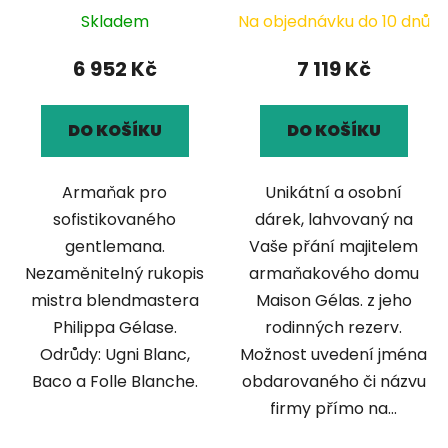
Skladem
Na objednávku do 10 dnů
6 952 Kč
7 119 Kč
DO KOŠÍKU
DO KOŠÍKU
Armaňak pro
Unikátní a osobní
sofistikovaného
dárek, lahvovaný na
gentlemana.
Vaše přání majitelem
Nezaměnitelný rukopis
armaňakového domu
mistra blendmastera
Maison Gélas. z jeho
Philippa Gélase.
rodinných rezerv.
Odrůdy: Ugni Blanc,
Možnost uvedení jména
Baco a Folle Blanche.
obdarovaného či názvu
firmy přímo na...