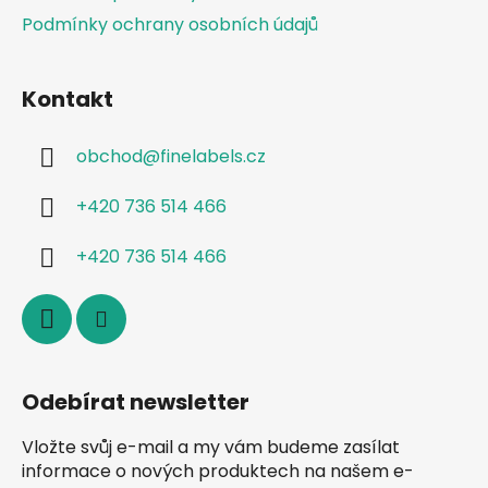
p
Podmínky ochrany osobních údajů
i
s
u
Kontakt
obchod
@
finelabels.cz
+420 736 514 466
+420 736 514 466
Odebírat newsletter
Vložte svůj e-mail a my vám budeme zasílat
informace o nových produktech na našem e-