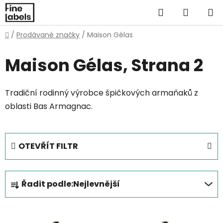
Přejít
Hledat
NÁKUP
na
obsah
KOŠÍK
Domů
/
Prodávané značky
/
Maison Gélas
Maison Gélas
, Strana 2
Tradiční rodinný výrobce špičkových armaňaků z
oblasti Bas Armagnac.
OTEVŘÍT FILTR
Ř
Řadit podle:
Nejlevnější
a
z
V
e