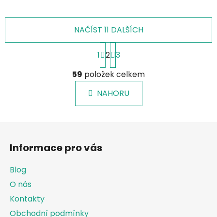
NAČÍST 11 DALŠÍCH
S
1
2
3
t
r
O
á
59
položek celkem
v
n
l
k
NAHORU
á
o
d
v
a
á
Z
c
n
á
í
í
Informace pro vás
p
p
r
a
Blog
v
t
k
O nás
í
y
Kontakty
v
Obchodní podmínky
ý