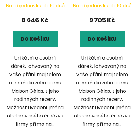
Na objednávku do 10 dnů
Na objednávku do 10 dnů
8 646 Kč
9 705 Kč
DO KOŠÍKU
DO KOŠÍKU
Unikátní a osobní
Unikátní a osobní
dárek, lahvovaný na
dárek, lahvovaný na
Vaše přání majitelem
Vaše přání majitelem
armaňakového domu
armaňakového domu
Maison Gélas. z jeho
Maison Gélas. z jeho
rodinných rezerv.
rodinných rezerv.
Možnost uvedení jména
Možnost uvedení jména
obdarovaného či názvu
obdarovaného či názvu
firmy přímo na...
firmy přímo na...