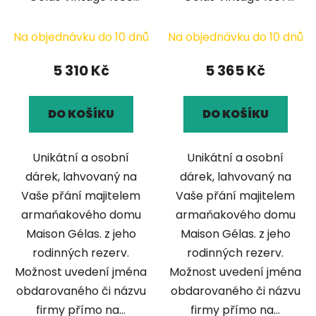
0,7l
0,7l
Na objednávku do 10 dnů
Na objednávku do 10 dnů
5 310 Kč
5 365 Kč
DO KOŠÍKU
DO KOŠÍKU
Unikátní a osobní
Unikátní a osobní
dárek, lahvovaný na
dárek, lahvovaný na
Vaše přání majitelem
Vaše přání majitelem
armaňakového domu
armaňakového domu
Maison Gélas. z jeho
Maison Gélas. z jeho
rodinných rezerv.
rodinných rezerv.
Možnost uvedení jména
Možnost uvedení jména
obdarovaného či názvu
obdarovaného či názvu
firmy přímo na...
firmy přímo na...