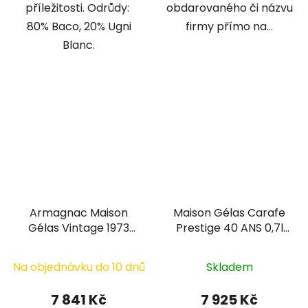
příležitosti. Odrůdy:
obdarovaného či názvu
80% Baco, 20% Ugni
firmy přímo na...
Blanc.
Armagnac Maison
Maison Gélas Carafe
Gélas Vintage 1973
Prestige 40 ANS 0,7l
0,7l
40%
Na objednávku do 10 dnů
Skladem
7 841 Kč
7 925 Kč