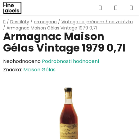
Přejít
Hledat
NÁKUP
na
obsah
KOŠÍK
Domů
/
Destiláty
/
armagnac
/
Vintage se jménem / na zakázku
/
Armagnac Maison Gélas Vintage 1979 0,7l
Armagnac Maison
Gélas Vintage 1979 0,7l
Průměrné
Neohodnoceno
Podrobnosti hodnocení
hodnocení
Značka:
Maison Gélas
produktu
je
0,0
z
5
hvězdiček.