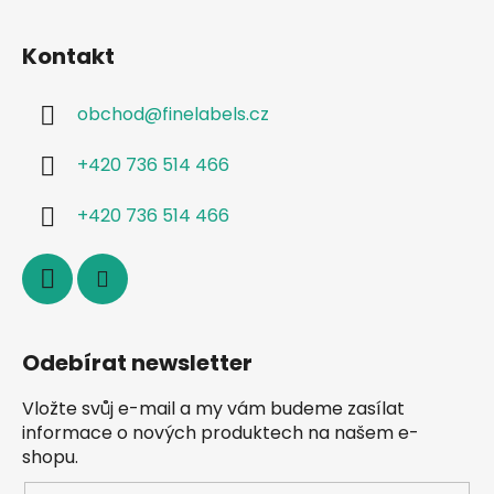
v
ý
Kontakt
p
i
s
obchod
@
finelabels.cz
u
+420 736 514 466
+420 736 514 466
Odebírat newsletter
Vložte svůj e-mail a my vám budeme zasílat
informace o nových produktech na našem e-
shopu.