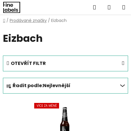
Přejít
Hledat
NÁKUP
na
obsah
KOŠÍK
Domů
/
Prodávané značky
/
Eizbach
Eizbach
OTEVŘÍT FILTR
Ř
Řadit podle:
Nejlevnější
a
z
V
e
VÍCE ZA MÉNĚ
ý
n
p
í
i
p