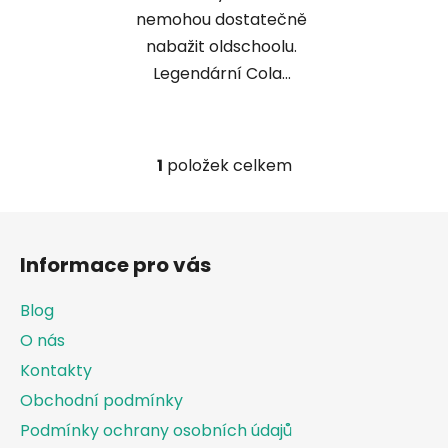
nemohou dostatečně
nabažit oldschoolu.
Legendární Cola...
1
položek celkem
O
v
l
Z
á
á
d
Informace pro vás
p
a
a
c
Blog
t
í
O nás
í
p
Kontakty
r
v
Obchodní podmínky
k
Podmínky ochrany osobních údajů
y