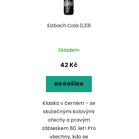
s
r
p
o
r
d
Eizbach Cola 0,33l
o
u
d
k
u
t
k
Skladem
ů
t
42 Kč
ů
DO KOŠÍKU
Klasika v černém – se
skutečnými kolovými
ořechy a pravým
zábleskem 80. let! Pro
všechny, kdo se