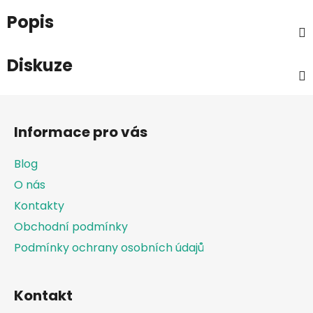
Popis
Diskuze
Z
á
Informace pro vás
p
a
Blog
t
O nás
í
Kontakty
Obchodní podmínky
Podmínky ochrany osobních údajů
Kontakt