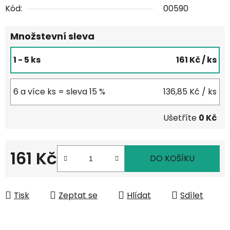
Kód:
00590
Množstevní sleva
1 - 5 ks
161 Kč
/ ks
6 a více ks = sleva 15 %
136,85 Kč
/ ks
Ušetříte
0 Kč
161 Kč
DO KOŠÍKU
Měrná cena:
Tisk
Zeptat se
Hlídat
Sdílet