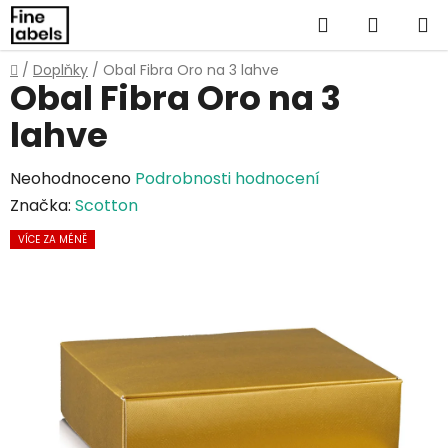
Přejít
Hledat
NÁKUP
na
obsah
KOŠÍK
Domů
/
Doplňky
/
Obal Fibra Oro na 3 lahve
Obal Fibra Oro na 3
lahve
Průměrné
Neohodnoceno
Podrobnosti hodnocení
hodnocení
Značka:
Scotton
produktu
VÍCE ZA MÉNĚ
je
0,0
z
5
hvězdiček.