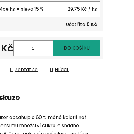
více ks = sleva 15 %
29,75 Kč
/ ks
Ušetříte
0 Kč
 Kč
DO KOŠÍKU
 cena:
Zeptat se
Hlídat
et
skuze
ater obsahuje o 60 % méně kalorií než
y menšímu množství cukru je snadno
in & Tonic pak zvýrazní jalovcové tóny.