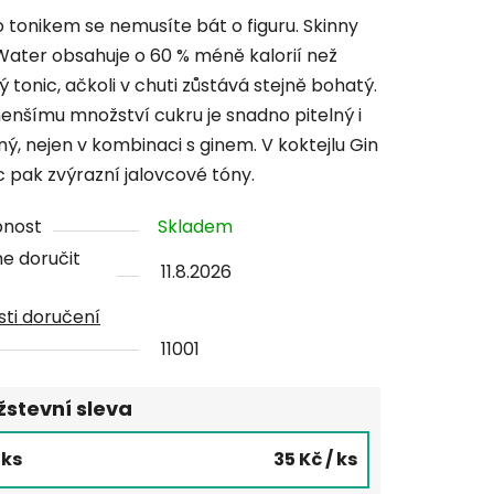
tu
o tonikem se nemusíte bát o figuru. Skinny
Water obsahuje o 60 % méně kalorií než
ý tonic, ačkoli v chuti zůstává stejně bohatý.
enšímu množství cukru je snadno pitelný i
ý, nejen v kombinaci s ginem. V koktejlu Gin
ček.
c pak zvýrazní jalovcové tóny.
pnost
Skladem
e doručit
11.8.2026
ti doručení
11001
stevní sleva
5 ks
35 Kč
/ ks