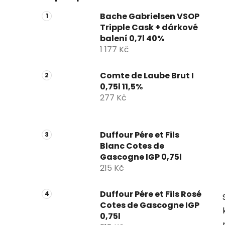
Bache Gabrielsen VSOP
Tripple Cask + dárkové
balení 0,7l 40%
1 177 Kč
Comte de Laube Brut I
0,75l 11,5%
277 Kč
Duffour Pére et Fils
Blanc Cotes de
Gascogne IGP 0,75l
215 Kč
Duffour Pére et Fils Rosé
Cotes de Gascogne IGP
0,75l