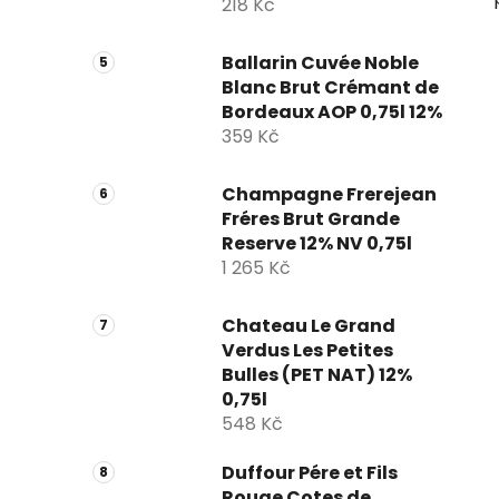
218 Kč
Ballarin Cuvée Noble
Blanc Brut Crémant de
Bordeaux AOP 0,75l 12%
359 Kč
Champagne Frerejean
Fréres Brut Grande
Reserve 12% NV 0,75l
1 265 Kč
Chateau Le Grand
Verdus Les Petites
Bulles (PET NAT) 12%
0,75l
548 Kč
Duffour Pére et Fils
Rouge Cotes de