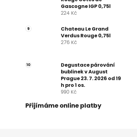
Gascogne IGP 0,75l
224 Kč
Chateau Le Grand
Verdus Rouge 0,75l
276 Kč
Degustace párování
bublinek v August
Prague 23. 7. 2026 od 19
h pro 1 os.
990 Kč
Přijímáme online platby