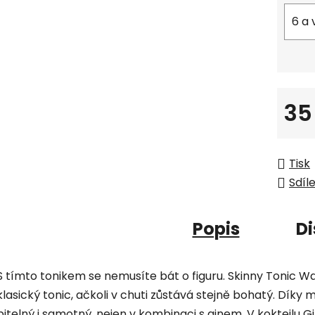
6 a 
35
Měrná
Tisk
Sdíl
Popis
Di
S tímto tonikem se nemusíte bát o figuru. Skinny Tonic W
klasický tonic, ačkoli v chuti zůstává stejně bohatý. Dík
pitelný i samotný, nejen v kombinaci s ginem. V koktejlu G