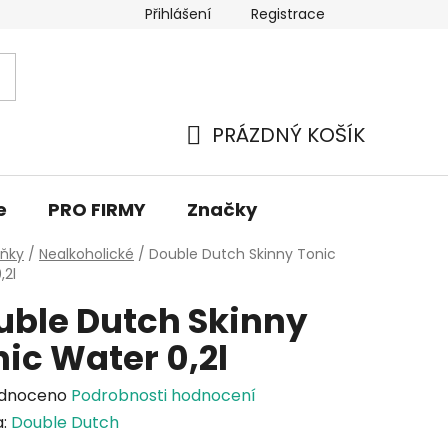
Přihlášení
Registrace
PRÁZDNÝ KOŠÍK
NÁKUPNÍ
KOŠÍK
e
PRO FIRMY
Značky
lňky
/
Nealkoholické
/
Double Dutch Skinny Tonic
,2l
uble Dutch Skinny
ic Water 0,2l
rné
dnoceno
Podrobnosti hodnocení
cení
a:
Double Dutch