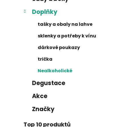
n
e
n
Doplňky
í
p
tašky a obaly na lahve
a
sklenky a potřeby k vínu
n
e
dárkové poukazy
l
trička
Nealkoholické
Degustace
Akce
Značky
Top 10 produktů