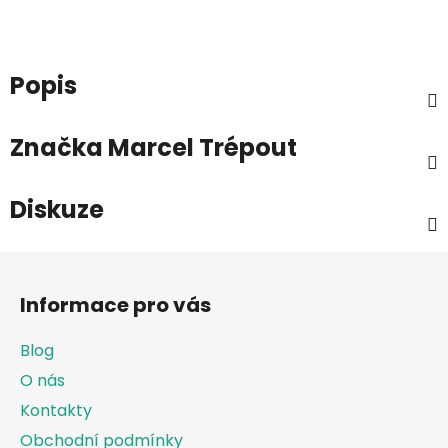
Popis
Značka
Marcel Trépout
Diskuze
Z
á
Informace pro vás
p
a
Blog
t
O nás
í
Kontakty
Obchodní podmínky