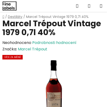
Přejít
Hledat
NÁKUP
na
obsah
KOŠÍK
Domů
/
Destiláty
/
Marcel Trépout Vintage 1979 0,7l 40%
Marcel Trépout Vintage
1979 0,7l 40%
Průměrné
Neohodnoceno
Podrobnosti hodnocení
hodnocení
Značka:
Marcel Trépout
produktu
VÍCE ZA MÉNĚ
je
0,0
z
5
hvězdiček.