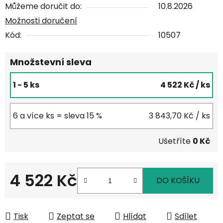
Můžeme doručit do:
10.8.2026
Možnosti doručení
Kód:
10507
Množstevní sleva
1 - 5 ks
4 522 Kč
/ ks
6 a více ks = sleva 15 %
3 843,70 Kč
/ ks
Ušetříte
0 Kč
4 522 Kč
DO KOŠÍKU
Měrná cena:
Tisk
Zeptat se
Hlídat
Sdílet