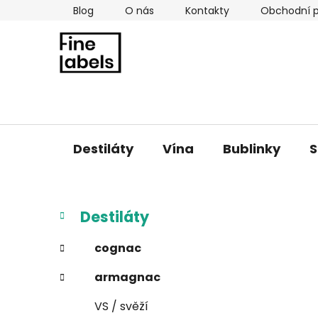
Přejít
Blog
O nás
Kontakty
Obchodní 
na
obsah
Destiláty
Vína
Bublinky
S
P
K
Přeskočit
Destiláty
a
kategorie
o
t
s
cognac
e
t
g
armagnac
r
o
a
r
VS / svěží
i