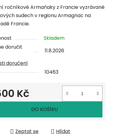
tu
ní ročníkové Armaňaky z Francie vyzrávané
ových sudech v regionu Armagnac na
padě Francie.
pnost
Skladem
ček.
e doručit
11.8.2026
ti doručení
10463
500 Kč
 cena:
DO KOŠÍKU
Zeptat se
Hlídat