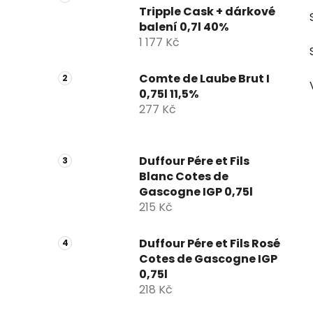
Tripple Cask + dárkové
balení 0,7l 40%
1 177 Kč
Comte de Laube Brut I
0,75l 11,5%
277 Kč
Duffour Pére et Fils
Blanc Cotes de
Gascogne IGP 0,75l
215 Kč
Duffour Pére et Fils Rosé
Cotes de Gascogne IGP
0,75l
218 Kč