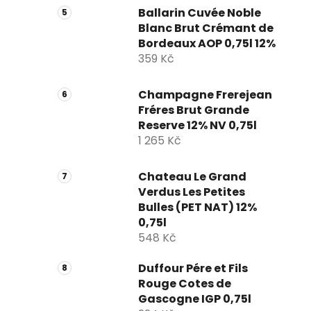
Ballarin Cuvée Noble
Blanc Brut Crémant de
Bordeaux AOP 0,75l 12%
359 Kč
Champagne Frerejean
Fréres Brut Grande
Reserve 12% NV 0,75l
1 265 Kč
Chateau Le Grand
Verdus Les Petites
Bulles (PET NAT) 12%
0,75l
548 Kč
Duffour Pére et Fils
Rouge Cotes de
Gascogne IGP 0,75l