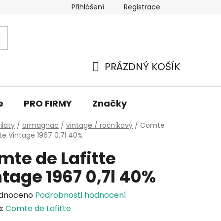
Přihlášení
Registrace
PRÁZDNÝ KOŠÍK
NÁKUPNÍ
KOŠÍK
e
PRO FIRMY
Značky
iláty
/
armagnac
/
vintage / ročníkový
/
Comte
tte Vintage 1967 0,7l 40%
mte de Lafitte
tage 1967 0,7l 40%
rné
dnoceno
Podrobnosti hodnocení
cení
a:
Comte de Lafitte