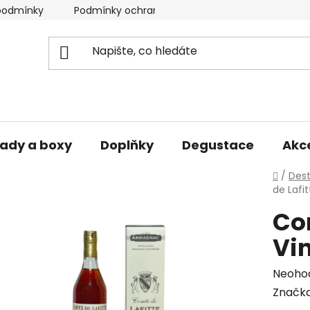
podmínky
Podmínky ochrany osobních údajů
ady a boxy
Doplňky
Degustace
Akc
Domů
/
Dest
de Lafi
Co
Vin
Průmě
Neoho
hodno
Značk