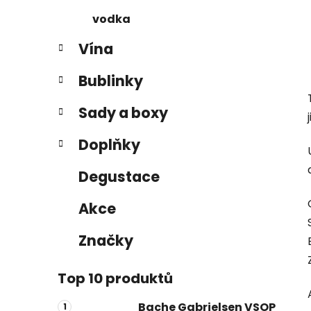
vodka
Vína
Bublinky
Sady a boxy
Doplňky
Degustace
Akce
Značky
Top 10 produktů
Bache Gabrielsen VSOP