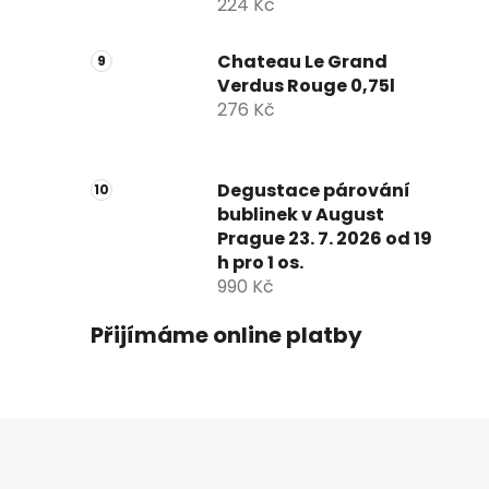
224 Kč
Chateau Le Grand
Verdus Rouge 0,75l
276 Kč
Degustace párování
bublinek v August
Prague 23. 7. 2026 od 19
h pro 1 os.
990 Kč
Přijímáme online platby
Z
á