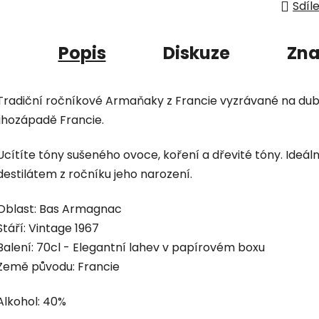
Sdíl
Popis
Diskuze
Zn
Tradiční ročníkové Armaňaky z Francie vyzrávané na du
jihozápadě Francie.
Ucítíte tóny sušeného ovoce, koření a dřevité tóny. Ideál
destilátem z ročníku jeho narození.
Oblast: Bas Armagnac
Stáří: Vintage 1967
Balení: 70cl - Elegantní lahev v papírovém boxu
Země původu: Francie
Alkohol: 40%