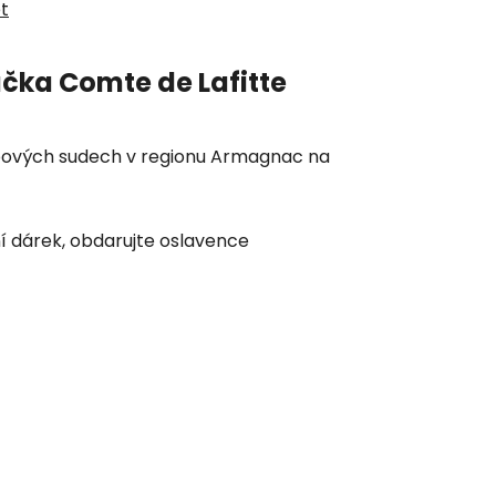
et
ačka
Comte de Lafitte
bových sudech v regionu Armagnac na
ní dárek, obdarujte oslavence