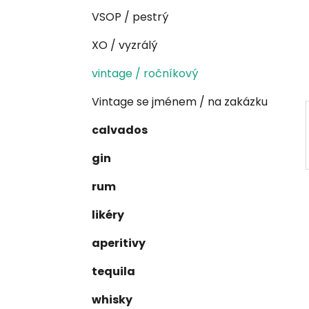
n
e
n
VSOP / pestrý
í
XO / vyzrálý
p
a
vintage / ročníkový
n
Vintage se jménem / na zakázku
e
l
calvados
gin
rum
likéry
aperitivy
tequila
whisky