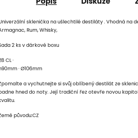
Popis
Diskuze
Univerzální sklenička na ušlechtilé destiláty . Vhodná na 
Armagnac, Rum, Whisky,
Sada 2 ks v dárkové boxu
28 CL ·
h90mm · Ø106mm
Zpomalte a vychutnejte si svůj oblíbený destilát ze sklen
padne hned do noty. Její tradiční řez otevře novou kapito
kvalitu.
Země původu:CZ