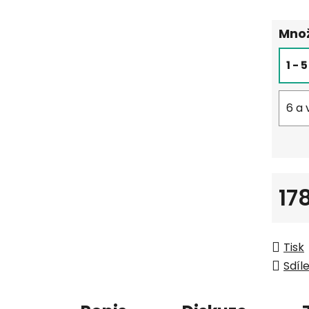
Množ
1 - 
6 a 
17
Měrná
Tisk
Sdíl