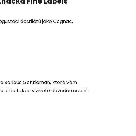
Značka
Fine Labels
degustaci destilátů jako Cognac,
ice Serious Gentleman, která vám
lu u těch, kdo v životě dovedou ocenit