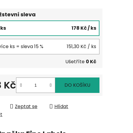
stevní sleva
5 ks
178 Kč
/ ks
více ks = sleva 15 %
151,30 Kč
/ ks
Ušetříte
0 Kč
8 Kč
DO KOŠÍKU
 cena:
Zeptat se
Hlídat
et