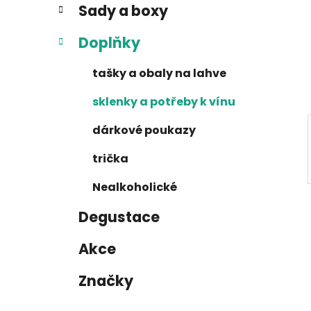
Sady a boxy
i
n
e
n
Doplňky
í
p
tašky a obaly na lahve
a
sklenky a potřeby k vínu
n
e
dárkové poukazy
l
trička
Nealkoholické
Degustace
Akce
Značky