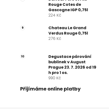
Rouge Cotes de
Gascogne IGP 0,75l
224 Kč
Chateau Le Grand
Verdus Rouge 0,75l
276 Kč
Degustace párování
bublinek v August
Prague 23. 7. 2026 od 19
h pro 1 os.
990 Kč
Přijímáme online platby