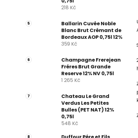
0,75l
218 Kč
Ballarin Cuvée Noble
Blanc Brut Crémant de
Bordeaux AOP 0,75l 12%
359 Kč
Champagne Frerejean
Fréres Brut Grande
Reserve 12% NV 0,75l
1 265 Kč
Chateau Le Grand
Verdus Les Petites
Bulles (PET NAT) 12%
0,75l
548 Kč
Duffour Pére et Fils