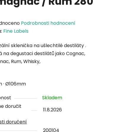
magnac / Rum 280
rné
dnoceno
Podrobnosti hodnocení
cení
a:
Fine Labels
tu
ální sklenička na ušlechtilé destiláty .
 na degustaci destilátů jako Cognac,
ac, Rum, Whisky,
ček.
 · Ø106mm
pnost
Skladem
e doručit
11.8.2026
ti doručení
200104