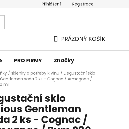
Přihlášení
Registrace
PRÁZDNÝ KOŠÍK
NÁKUPNÍ
KOŠÍK
e
PRO FIRMY
Značky
lňky
/
sklenky a potřeby k vínu
/
Degustační sklo
 Gentleman sada 2 ks - Cognac / Armagnac /
0 ml
gustační sklo
rious Gentleman
a 2 ks - Cognac /