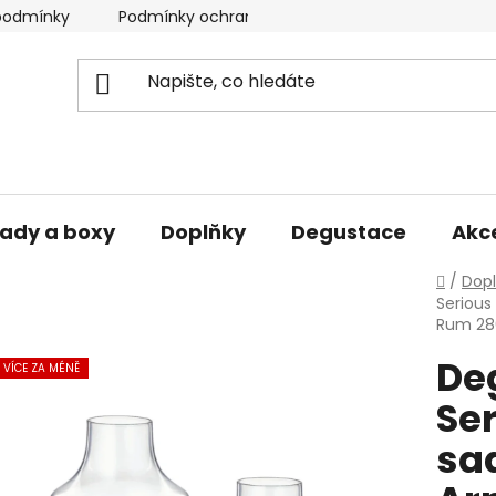
podmínky
Podmínky ochrany osobních údajů
ady a boxy
Doplňky
Degustace
Akc
Domů
/
Dop
Serious
Rum 28
De
VÍCE ZA MÉNĚ
Se
sad