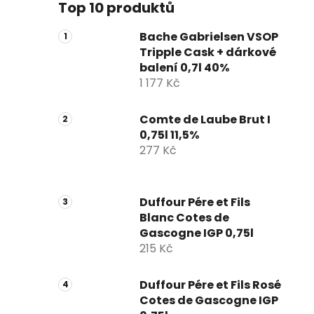
Top 10 produktů
Bache Gabrielsen VSOP
Tripple Cask + dárkové
balení 0,7l 40%
1 177 Kč
Comte de Laube Brut I
0,75l 11,5%
277 Kč
Duffour Pére et Fils
Blanc Cotes de
Gascogne IGP 0,75l
215 Kč
Duffour Pére et Fils Rosé
Cotes de Gascogne IGP