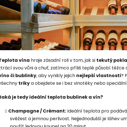
Teplota vína
hraje zásadní roli v tom, jak si
tekutý pokla
ztrácí svou vůni a chuť, zatímco příliš teplé působí těžce
víno či bublinky
, aby vynikly jejich
nejlepší vlastnosti
? 
všechny
triky
a obejdete se i bez vinotéky nebo speciální
Jaká je tedy ideální teplota bublinek a vín?
Champagne / Crémant:
Ideální teplota pro podává
svěžest a jemnou perlivost. Nejjednodušší je láhev u
použít ledovou koupel na 20 minut.