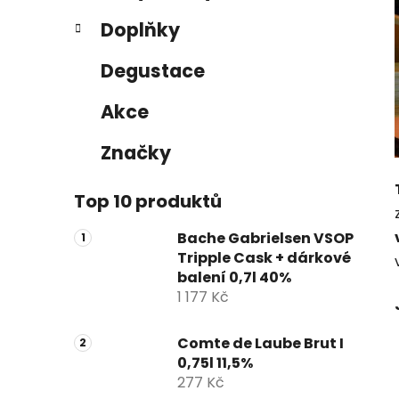
e
n
Doplňky
í
p
Degustace
a
n
Akce
e
Značky
l
Top 10 produktů
Bache Gabrielsen VSOP
Tripple Cask + dárkové
balení 0,7l 40%
1 177 Kč
Comte de Laube Brut I
0,75l 11,5%
277 Kč