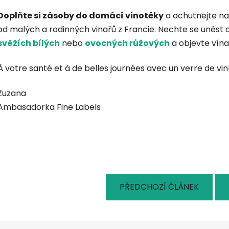
Doplňte si zásoby do domácí vinotéky
a ochutnejte n
od malých a rodinných vinařů z Francie. Nechte se unést 
svěžích bílých
nebo
ovocných růžových
a objevte vína
À votre santé et à de belles journées avec un verre de vin
Zuzana
Ambasadorka Fine Labels
PŘEDCHOZÍ ČLÁNEK