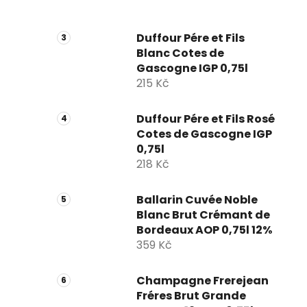
Duffour Pére et Fils
Blanc Cotes de
Gascogne IGP 0,75l
215 Kč
Duffour Pére et Fils Rosé
Cotes de Gascogne IGP
0,75l
218 Kč
Ballarin Cuvée Noble
Blanc Brut Crémant de
Bordeaux AOP 0,75l 12%
359 Kč
Champagne Frerejean
Fréres Brut Grande