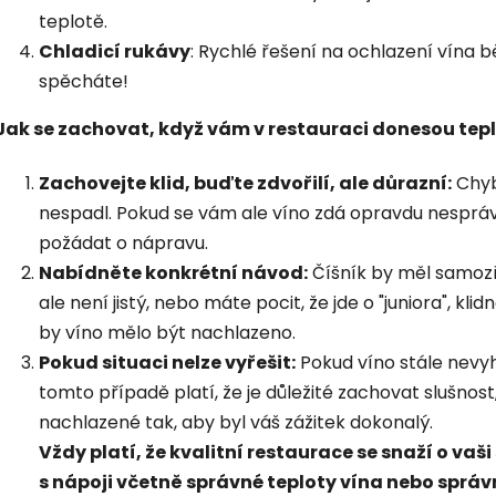
teplotě.
Chladicí rukávy
: Rychlé řešení na ochlazení vína 
spěcháte!
Jak se zachovat, když vám v restauraci donesou tepl
Zachovejte klid, buďte zdvořilí, ale důrazní:
Chyb
nespadl. Pokud se vám ale víno zdá opravdu nespráv
požádat o nápravu.
Nabídněte konkrétní návod:
Číšník by měl samozř
ale není jistý, nebo máte pocit, že jde o "juniora", k
by víno mělo být nachlazeno.
Pokud situaci nelze vyřešit:
Pokud víno stále nevyho
tomto případě platí, že je důležité zachovat slušnost
nachlazené tak, aby byl váš zážitek dokonalý.
Vždy platí, že kvalitní restaurace se snaží o vaši 
s nápoji včetně správné teploty vína nebo správ