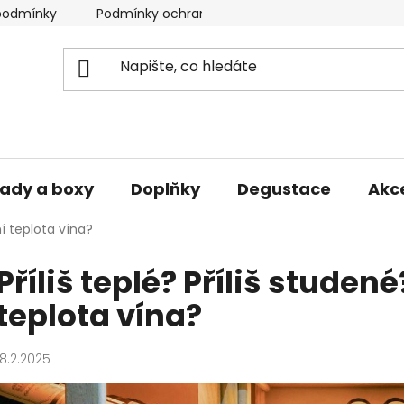
podmínky
Podmínky ochrany osobních údajů
ady a boxy
Doplňky
Degustace
Akc
ní teplota vína?
Příliš teplé? Příliš studené
teplota vína?
18.2.2025