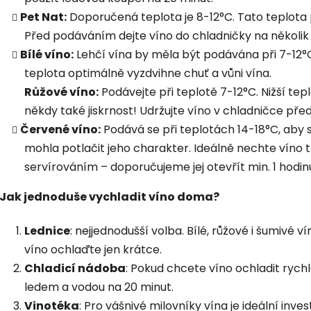
Pet Nat:
Doporučená teplota je 8-12°C. Tato teplota p
Před podáváním dejte víno do chladničky na několik 
Bílé víno:
Lehčí vína by měla být podávána při 7-12°C,
teplota optimálně vyzdvihne chuť a vůni vína.
Růžové víno:
Podávejte při teplotě 7-12°C. Nižší te
někdy také jiskrnost! Udržujte víno v chladničce př
Červené víno:
Podává se při teplotách 14-18°C, aby s
mohla potlačit jeho charakter. Ideálně nechte víno
servírováním – doporučujeme jej otevřít min. 1 hod
Jak jednoduše vychladit víno doma?
Lednice
: nejjednodušší volba. Bílé, růžové i šumivé 
víno ochlaďte jen krátce.
Chladicí nádoba
: Pokud chcete víno ochladit rych
ledem a vodou na 20 minut.
Vinotéka
: Pro vášnivé milovníky vína je ideální inves