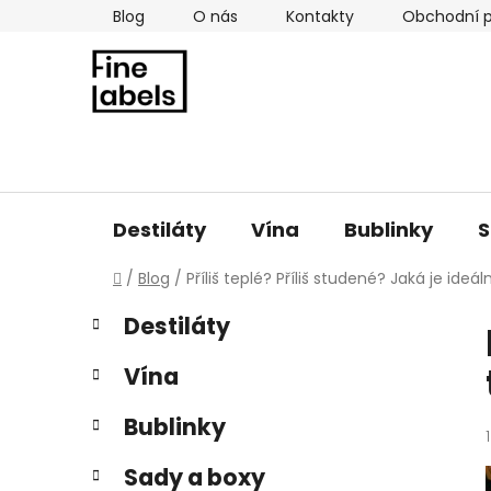
Přejít
Blog
O nás
Kontakty
Obchodní 
na
obsah
Destiláty
Vína
Bublinky
S
Domů
/
Blog
/
Příliš teplé? Příliš studené? Jaká je ideál
P
K
Přeskočit
Destiláty
a
kategorie
o
t
s
Vína
e
t
g
r
Bublinky
o
a
r
Sady a boxy
i
n