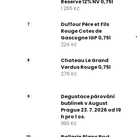
Reserve 12% NV 0,75l
1 265 Kč
Duffour Pére et Fils
Rouge Cotes de
Gascogne IGP 0,75l
224 Kč
Chateau Le Grand
Verdus Rouge 0,75l
276 Kč
Degustace párování
bublinek v August
Prague 23. 7. 2026 od 19
h pro 1 os.
990 Kč
Ballarin Blanc Brut