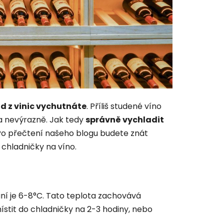
d z vinic vychutnáte
. Příliš studené víno
 a nevýrazně. Jak tedy
správně vychladit
Po přečtení našeho blogu budete znát
 chladničky na víno.
ní je 6-8°C. Tato teplota zachovává
místit do chladničky na 2-3 hodiny, nebo