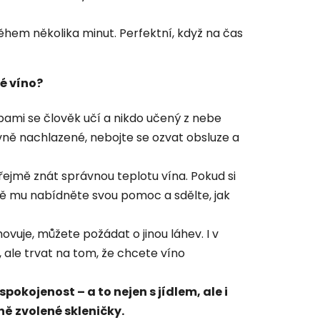
během několika minut. Perfektní, když na čas
é víno?
ami se člověk učí a nikdo učený z nebe
ně nachlazené, nebojte se ozvat obsluze a
ejmě znát správnou teplotu vína. Pokud si
lidně mu nabídněte svou pomoc a sdělte, jak
vuje, můžete požádat o jinou láhev. I v
, ale trvat na tom, že chcete víno
spokojenost – a to nejen s jídlem, ale i
ně zvolené skleničky.