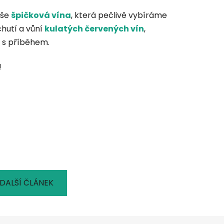
aše
špičková vína
, která pečlivě vybíráme
chutí a vůní
kulatých červených vín
,
 s příběhem.
!
DALŠÍ ČLÁNEK