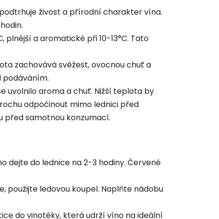
odtrhuje živost a přírodní charakter vína.
hodin.
 plnější a aromatické při 10-13°C. Tato
plota zachovává svěžest, ovocnou chuť a
ed podáváním.
e uvolnilo aroma a chuť. Nižší teplota by
 trochu odpočinout mimo lednici před
inu před samotnou konzumací.
víno dejte do lednice na 2-3 hodiny. Červené
le, použijte ledovou koupel. Naplňte nádobu
tice do vinotéky, která udrží víno na ideální