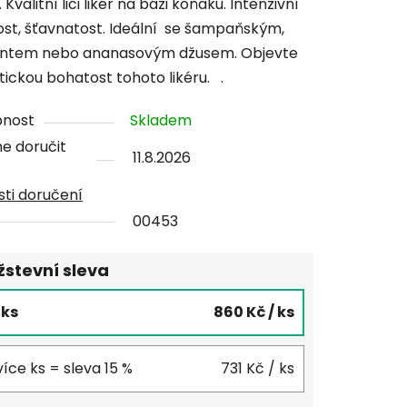
. Kvalitní liči likér na bázi koňaku. Intenzivní
st, šťavnatost. Ideální se šampaňským,
ntem nebo ananasovým džusem. Objevte
ickou bohatost tohoto likéru. .
ček.
pnost
Skladem
e doručit
11.8.2026
ti doručení
00453
stevní sleva
5 ks
860 Kč
/ ks
více ks = sleva 15 %
731 Kč
/ ks