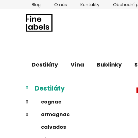
Přejít
Blog
O nás
Kontakty
Obchodní 
na
obsah
Destiláty
Vína
Bublinky
S
P
K
Přeskočit
Destiláty
a
kategorie
o
t
s
cognac
e
t
g
armagnac
r
o
a
r
calvados
i
n