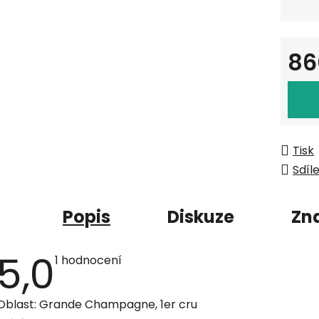
86
Měrná
Tisk
Sdíl
Popis
Diskuze
Zn
5,0
Průměrné
1 hodnocení
hodnocení
produktu
je
Oblast: Grande Champagne, 1er cru
5,0
z