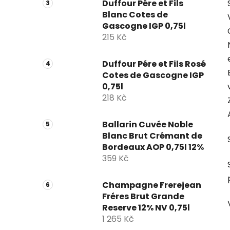
Duffour Pére et Fils
Blanc Cotes de
Gascogne IGP 0,75l
215 Kč
Duffour Pére et Fils Rosé
Cotes de Gascogne IGP
0,75l
218 Kč
Ballarin Cuvée Noble
Blanc Brut Crémant de
Bordeaux AOP 0,75l 12%
359 Kč
Champagne Frerejean
Fréres Brut Grande
Reserve 12% NV 0,75l
1 265 Kč