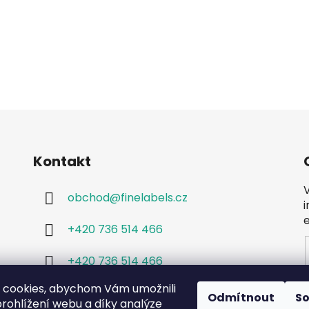
Kontakt
obchod
@
finelabels.cz
+420 736 514 466
+420 736 514 466
 cookies, abychom Vám umožnili
Odmítnout
S
rohlížení webu a díky analýze