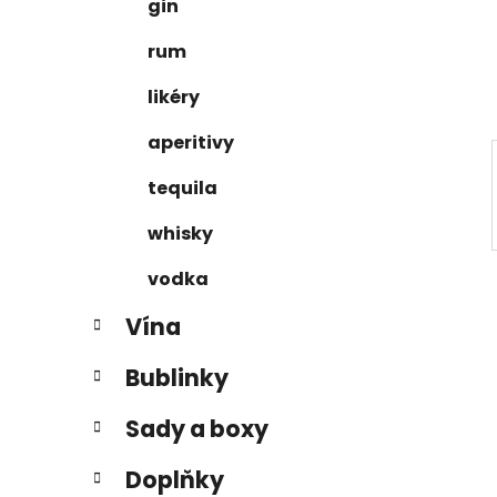
e
n
gin
í
rum
p
a
likéry
n
aperitivy
e
l
tequila
whisky
vodka
Vína
Bublinky
Sady a boxy
Doplňky