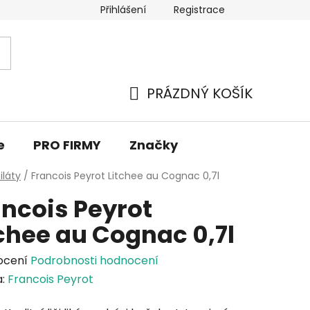
Přihlášení
Registrace
PRÁZDNÝ KOŠÍK
NÁKUPNÍ
KOŠÍK
e
PRO FIRMY
Značky
iláty
/
Francois Peyrot Litchee au Cognac 0,7l
ancois Peyrot
chee au Cognac 0,7l
rné
ocení
Podrobnosti hodnocení
cení
a:
Francois Peyrot
tu