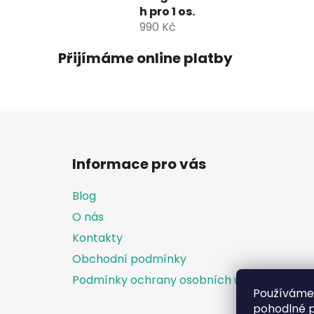
h pro 1 os.
990 Kč
Přijímáme online platby
Z
á
Informace pro vás
p
a
Blog
t
O nás
í
Kontakty
Obchodní podmínky
Podmínky ochrany osobních údajů
Používáme
pohodlné p