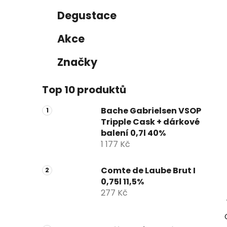
Degustace
Akce
Značky
Top 10 produktů
Bache Gabrielsen VSOP
Tripple Cask + dárkové
balení 0,7l 40%
1 177 Kč
Comte de Laube Brut I
0,75l 11,5%
277 Kč