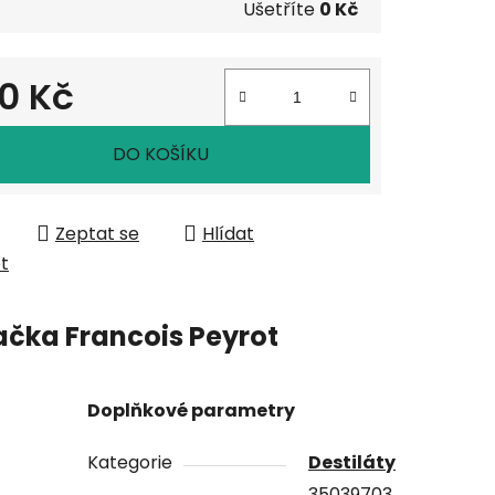
Ušetříte
0 Kč
0 Kč
 cena:
DO KOŠÍKU
Zeptat se
Hlídat
et
ačka
Francois Peyrot
Doplňkové parametry
Kategorie
Destiláty
35039703