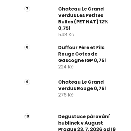
Chateau Le Grand
Verdus Les Petites
Bulles (PET NAT) 12%
0,75l
548 Kč
Duffour Pére et Fils
Rouge Cotes de
Gascogne IGP 0,75l
224 Kč
Chateau Le Grand
Verdus Rouge 0,75l
276 Kč
Degustace párování
bublinek v August
Prague 23. 7. 2026 od 19