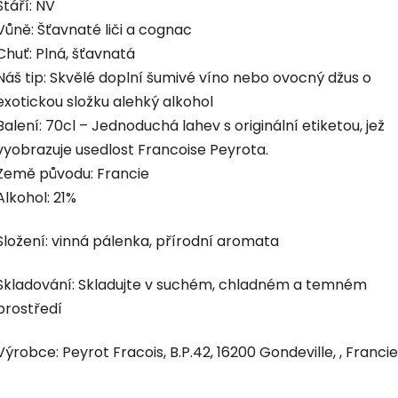
Stáří: NV
5
hvězdiček.
Vůně: Šťavnaté liči a cognac
Chuť: Plná, šťavnatá
Náš tip: Skvělé doplní šumivé víno nebo ovocný džus o
exotickou složku alehký alkohol
Balení: 70cl – Jednoduchá lahev s originální etiketou, jež
vyobrazuje usedlost Francoise Peyrota.
Země původu: Francie
Alkohol: 21%
Složení: vinná pálenka, přírodní aromata
Skladování: Skladujte v suchém, chladném a temném
prostředí
Výrobce: Peyrot Fracois, B.P.42, 16200 Gondeville, , Francie