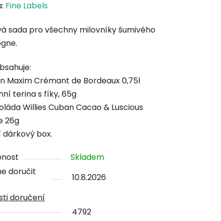
cení
a:
Fine Labels
tu
á sada pro všechny milovníky šumivého
gne.
bsahuje:
on Maxim Crémant de Bordeaux 0,75l
ček.
hní terina s fíky, 65g
koláda Willies Cuban Cacao & Luscious
e 26g
í dárkový box.
pnost
Skladem
e doručit
10.8.2026
ti doručení
4792