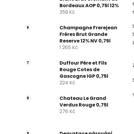
Bordeaux AOP 0,75l 12%
359 Kč
Champagne Frerejean
Fréres Brut Grande
Reserve 12% NV 0,75l
1 265 Kč
Duffour Pére et Fils
Rouge Cotes de
Gascogne IGP 0,75l
224 Kč
Chateau Le Grand
Verdus Rouge 0,75l
276 Kč
Degustace párování