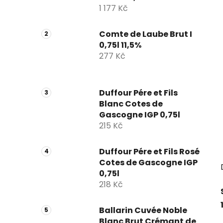
1 177 Kč
Comte de Laube Brut I
0,75l 11,5%
277 Kč
Duffour Pére et Fils
Blanc Cotes de
Gascogne IGP 0,75l
215 Kč
Duffour Pére et Fils Rosé
Cotes de Gascogne IGP
0,75l
218 Kč
Ballarin Cuvée Noble
Blanc Brut Crémant de