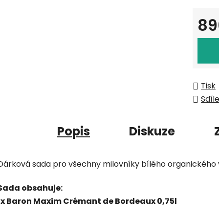
89
Měrná
Tisk
Sdíl
Popis
Diskuze
Dárková sada pro všechny milovníky bílého organického 
Sada obsahuje:
1x Baron Maxim Crémant de Bordeaux 0,75l