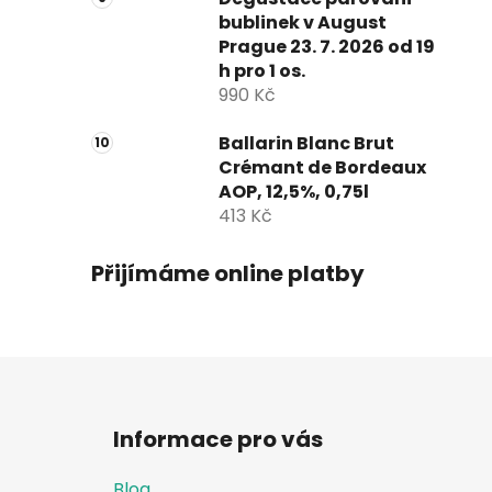
bublinek v August
Prague 23. 7. 2026 od 19
h pro 1 os.
990 Kč
Ballarin Blanc Brut
Crémant de Bordeaux
AOP, 12,5%, 0,75l
413 Kč
Přijímáme online platby
Z
á
Informace pro vás
p
a
Blog