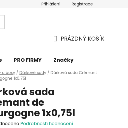
Přihlášení
Registrace
PRÁZDNÝ KOŠÍK
NÁKUPNÍ
KOŠÍK
e
PRO FIRMY
Značky
 a boxy
/
Dárkové sady
/
Dárková sada Crémant
gogne 1x0,75l
rková sada
émant de
urgogne 1x0,75l
rné
dnoceno
Podrobnosti hodnocení