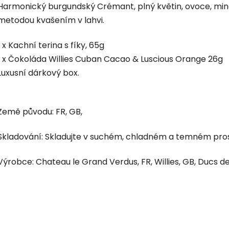
Harmonický burgundský Crémant, plný květin, ovoce, miner
metodou kvašením v lahvi.
1 x Kachní terina s fíky, 65g
1 x Čokoláda Willies Cuban Cacao & Luscious Orange 26g
Luxusní dárkový box.
Země původu: FR, GB,
Skladování: Skladujte v suchém, chladném a temném pro
Výrobce: Chateau le Grand Verdus, FR, Willies, GB, Ducs 