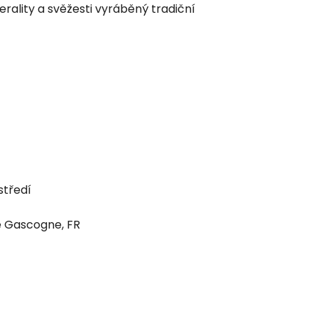
ality a svěžesti vyráběný tradiční
středí
de Gascogne, FR