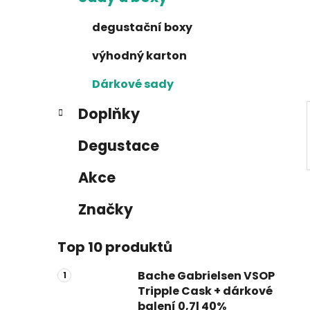
n
e
n
degustační boxy
í
p
výhodný karton
a
Dárkové sady
n
e
Doplňky
l
Degustace
Akce
Značky
Top 10 produktů
Bache Gabrielsen VSOP
Tripple Cask + dárkové
balení 0,7l 40%