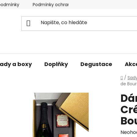
podmínky
Podmínky ochrany osobních údajů
ady a boxy
Doplňky
Degustace
Akc
Domů
/
Sady
de Bour
Dá
Cr
Bo
Průmě
Neoho