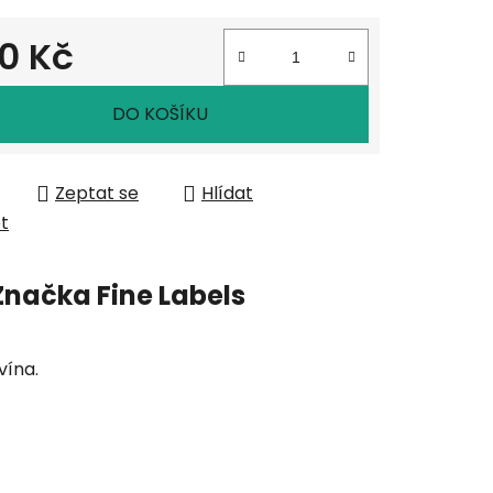
0 Kč
 cena:
DO KOŠÍKU
Zeptat se
Hlídat
et
Značka
Fine Labels
vína.