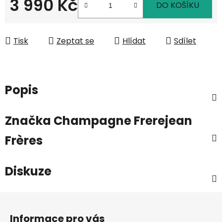
3 990 Kč
DO KOŠÍKU
Měrná cena:
Tisk
Zeptat se
Hlídat
Sdílet
Popis
Značka
Champagne Frerejean
Frères
Diskuze
Z
á
Informace pro vás