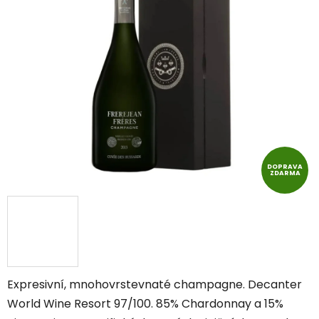
z
5
hvězdiček.
DOPRAVA
ZDARMA
Expresivní, mnohovrstevnaté champagne. Decanter
World Wine Resort 97/100. 85% Chardonnay a 15%