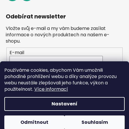
Odebírat newsletter
Vložte svůj e-mail a my vám budeme zasílat
informace o nových produktech na našem e-
shopu.
E-mail
Vložením e-mailu souhlasíte s
podmínkami
Používáme cookies, abychom Vám umožnili
ochrany osobních údajů
pohodlné prohlížení webu a díky analýze provozu
webu neustále zlepšovali jeho funkce, výkon a
PŘIHLÁSIT SE
použitelnost.
Více informací
Nastavení
Vytvořil Shoptet
Odmítnout
Souhlasím
Copyright 2026
Finelabels
. Všechna práva