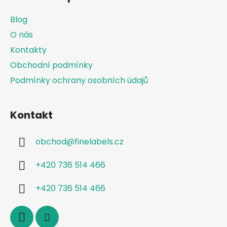
p
a
Blog
t
O nás
í
Kontakty
Obchodní podmínky
Podmínky ochrany osobních údajů
Kontakt
obchod
@
finelabels.cz
+420 736 514 466
+420 736 514 466