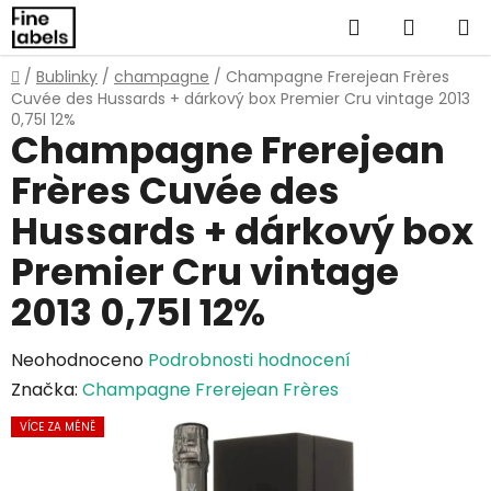
Přejít
Hledat
NÁKUP
na
obsah
KOŠÍK
Domů
/
Bublinky
/
champagne
/
Champagne Frerejean Frères
Cuvée des Hussards + dárkový box Premier Cru vintage 2013
0,75l 12%
Champagne Frerejean
Frères Cuvée des
Hussards + dárkový box
Premier Cru vintage
2013 0,75l 12%
Průměrné
Neohodnoceno
Podrobnosti hodnocení
hodnocení
Značka:
Champagne Frerejean Frères
produktu
VÍCE ZA MÉNĚ
je
0,0