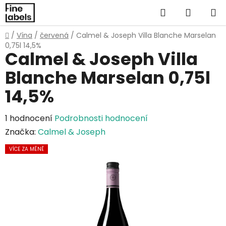
Přejít
Hledat
NÁKUP
na
obsah
KOŠÍK
Domů
/
Vína
/
červená
/
Calmel & Joseph Villa Blanche Marselan
0,75l 14,5%
Calmel & Joseph Villa
Blanche Marselan 0,75l
14,5%
Průměrné
1 hodnocení
Podrobnosti hodnocení
hodnocení
Značka:
Calmel & Joseph
produktu
VÍCE ZA MÉNĚ
je
5,0
z
5
hvězdiček.