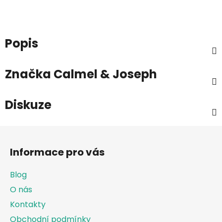
Popis
Značka
Calmel & Joseph
Diskuze
Z
á
Informace pro vás
p
a
Blog
t
O nás
í
Kontakty
Obchodní podmínky