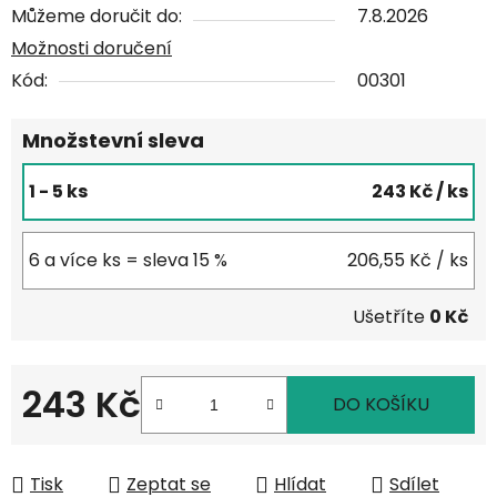
Můžeme doručit do:
7.8.2026
Možnosti doručení
Kód:
00301
Množstevní sleva
1 - 5 ks
243 Kč
/ ks
6 a více ks = sleva 15 %
206,55 Kč
/ ks
Ušetříte
0 Kč
243 Kč
DO KOŠÍKU
Měrná cena:
Tisk
Zeptat se
Hlídat
Sdílet