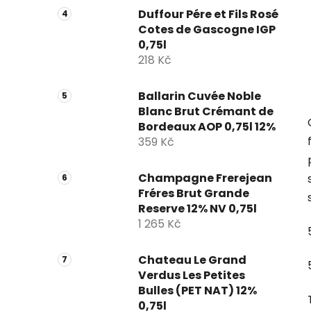
Duffour Pére et Fils Rosé
Cotes de Gascogne IGP
0,75l
218 Kč
Ballarin Cuvée Noble
Blanc Brut Crémant de
Bordeaux AOP 0,75l 12%
359 Kč
Champagne Frerejean
Fréres Brut Grande
Reserve 12% NV 0,75l
1 265 Kč
Chateau Le Grand
Verdus Les Petites
Bulles (PET NAT) 12%
0,75l