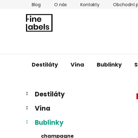
Přejít
Blog
O nás
Kontakty
Obchodní 
na
obsah
Destiláty
Vína
Bublinky
S
P
K
Přeskočit
Destiláty
a
kategorie
o
t
s
Vína
e
t
g
r
Bublinky
o
a
r
champagne
i