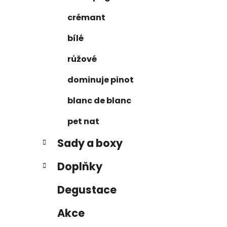
n
e
n
crémant
í
p
bílé
a
růžové
n
e
dominuje pinot
l
blanc de blanc
pet nat
Sady a boxy
Doplňky
Degustace
Akce