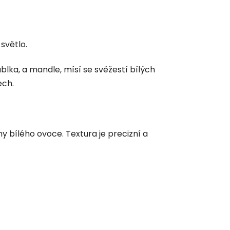
světlo.
blka, a mandle, mísí se svěžestí bílých
ech.
y bílého ovoce. Textura je precizní a