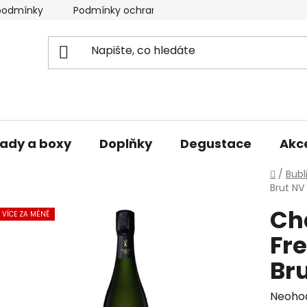
podmínky
Podmínky ochrany osobních údajů
ady a boxy
Doplňky
Degustace
Akc
Domů
/
Bubl
Brut NV 
Ch
VÍCE ZA MÉNĚ
Fr
Bru
Průmě
Neoho