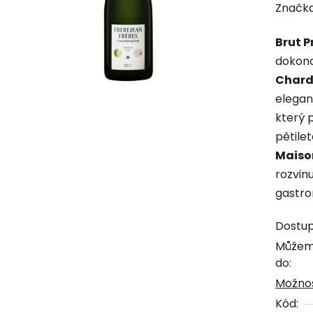
hodno
Značk
produk
Brut P
je
dokona
0,0
Char
z
elegan
5
který 
hvězdi
pětilet
Maison
rozvin
gastro
Dostu
Můžem
do:
Možnos
Kód: