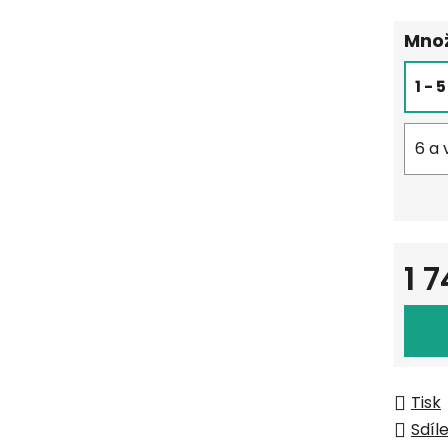
Množ
1 - 
6 a 
1 
Měrná
Tisk
Sdíl