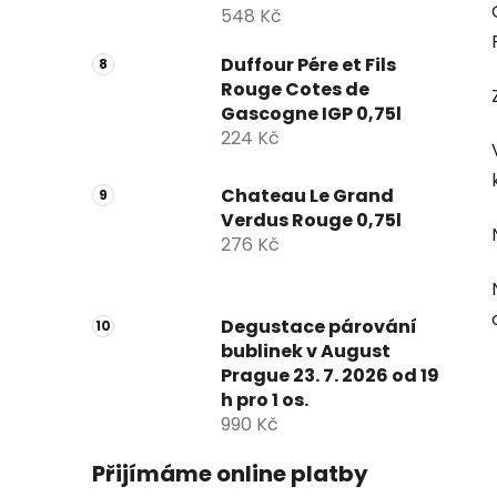
548 Kč
Duffour Pére et Fils
Rouge Cotes de
Gascogne IGP 0,75l
224 Kč
Chateau Le Grand
Verdus Rouge 0,75l
276 Kč
Degustace párování
bublinek v August
Prague 23. 7. 2026 od 19
h pro 1 os.
990 Kč
Přijímáme online platby