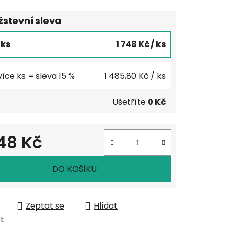
stevní sleva
5 ks
1 748 Kč
/ ks
více ks = sleva 15 %
1 485,80 Kč
/ ks
Ušetříte
0 Kč
748 Kč
 cena:
DO KOŠÍKU
Zeptat se
Hlídat
et