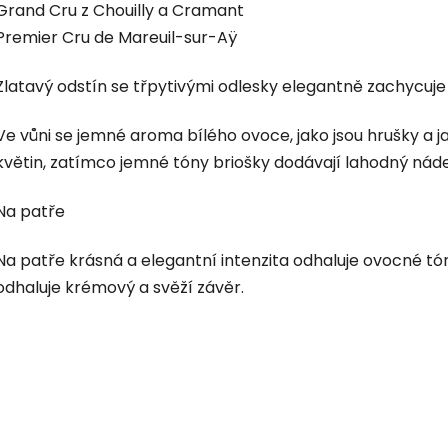
Grand Cru z Chouilly a Cramant
Premier Cru de Mareuil-sur-Aÿ
Zlatavý odstín se třpytivými odlesky elegantně zachycuje 
Ve vůni se jemné aroma bílého ovoce, jako jsou hrušky a ja
květin, zatímco jemné tóny briošky dodávají lahodný nád
Na patře
Na patře krásná a elegantní intenzita odhaluje ovocné tón
odhaluje krémový a svěží závěr.