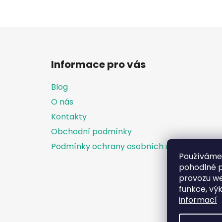
Z
á
Informace pro vás
p
a
Blog
t
O nás
í
Kontakty
Obchodní podmínky
Podmínky ochrany osobních údajů
Používáme
pohodlné p
provozu we
funkce, vý
informací