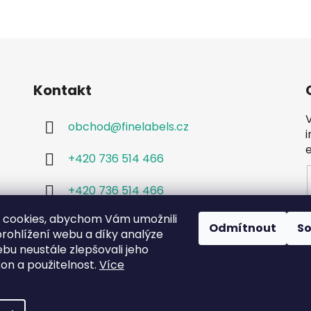
Kontakt
obchod
@
finelabels.cz
+420 736 514 466
+420 736 514 466
 cookies, abychom Vám umožnili
Odmítnout
S
rohlížení webu a díky analýze
bu neustále zlepšovali jeho
kon a použitelnost.
Více