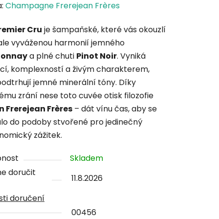
cení
a:
Champagne Frerejean Frères
tu
remier Cru
je šampaňské, které vás okouzlí
le vyváženou harmonií jemného
donnay
a plné chuti
Pinot Noir
. Vyniká
cí, komplexností a živým charakterem,
podtrhují jemné minerální tóny. Díky
ček.
ému zrání nese toto cuvée otisk filozofie
 Frerejean Frères
– dát vínu čas, aby se
ulo do podoby stvořené pro jedinečný
nomický zážitek.
pnost
Skladem
e doručit
11.8.2026
ti doručení
00456