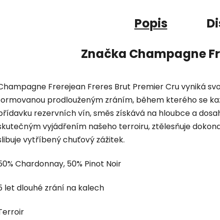
Popis
Di
Značka
Champagne Frer
Champagne Frerejean Freres Brut Premier Cru vyniká sv
formovanou prodlouženým zráním, během kterého se každý
přídavku rezervních vín, směs získává na hloubce a dos
skutečným vyjádřením našeho terroiru, ztělesňuje dokon
slibuje vytříbený chuťový zážitek.
50% Chardonnay, 50% Pinot Noir
5 let dlouhé zrání na kalech
Terroir