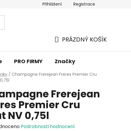
Přihlášení
Registrace
PRÁZDNÝ KOŠÍK
NÁKUPNÍ
KOŠÍK
e
PRO FIRMY
Značky
inky
/
Champagne Frerejean Freres Premier Cru
0,75l
ampagne Frerejean
eres Premier Cru
t NV 0,75l
rné
dnoceno
Podrobnosti hodnocení