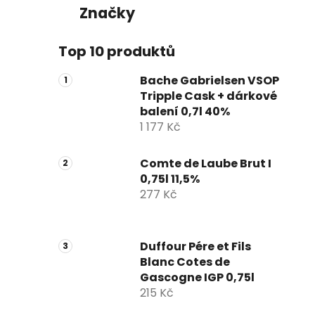
Značky
Top 10 produktů
Bache Gabrielsen VSOP
Tripple Cask + dárkové
balení 0,7l 40%
1 177 Kč
Comte de Laube Brut I
0,75l 11,5%
277 Kč
Duffour Pére et Fils
Blanc Cotes de
Gascogne IGP 0,75l
215 Kč