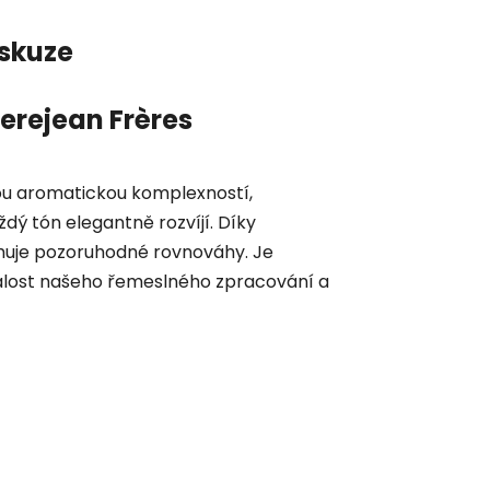
skuze
ejean Frères
ou aromatickou komplexností,
 tón elegantně rozvíjí. Díky
ahuje pozoruhodné rovnováhy. Je
alost našeho řemeslného zpracování a