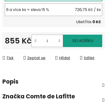
6 a více ks = sleva 15 %
726,75 Kč
/ ks
Ušetříte
0 Kč
855 Kč
DO KOŠÍKU
Měrná cena:
Tisk
Zeptat se
Hlídat
Sdílet
Popis
Značka
Comte de Lafitte