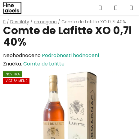
Přejít
Hledat
NÁKUP
na
obsah
KOŠÍK
Domů
/
Destiláty
/
armagnac
/
Comte de Lafitte XO 0,7l 40%
Comte de Lafitte XO 0,7l
40%
Průměrné
Neohodnoceno
Podrobnosti hodnocení
hodnocení
Značka:
Comte de Lafitte
produktu
NOVINKA
je
VÍCE ZA MÉNĚ
0,0
z
5
hvězdiček.