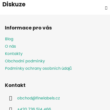
Diskuze
Z
á
Informace pro vás
p
a
Blog
t
O nás
í
Kontakty
Obchodní podmínky
Podmínky ochrany osobních údajů
Kontakt
obchod
@
finelabels.cz
+420 736 514 466