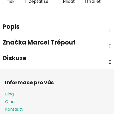
Tisk
Zeptat se
Hlídat
Sdílet
Popis
Značka
Marcel Trépout
Diskuze
Z
á
Informace pro vás
p
a
Blog
t
O nás
í
Kontakty