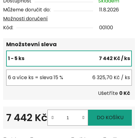
Dostupnost
Skladem
Můžeme doručit do:
11.8.2026
Možnosti doručení
Kód:
00100
Množstevní sleva
1 - 5 ks
7 442 Kč
/ ks
6 a více ks = sleva 15 %
6 325,70 Kč
/ ks
Ušetříte
0 Kč
7 442 Kč
DO KOŠÍKU
Měrná cena: