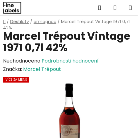
Přejít
Hledat
NÁKUP
na
obsah
KOŠÍK
Domů
/
Destiláty
/
armagnac
/
Marcel Trépout Vintage 1971 0,7l
42%
Marcel Trépout Vintage
1971 0,7l 42%
Průměrné
Neohodnoceno
Podrobnosti hodnocení
hodnocení
Značka:
Marcel Trépout
produktu
VÍCE ZA MÉNĚ
je
0,0
z
5
hvězdiček.