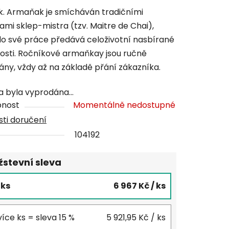
tu
k. Armaňak je smícháván tradičními
mi sklep-mistra (tzv. Maitre de Chai),
do své práce předává celoživotní nasbírané
osti. Ročníkové armaňkay jsou ručně
ány, vždy až na základě přání zákazníka.
ček.
a byla vyprodána…
pnost
Momentálně nedostupné
ti doručení
104192
stevní sleva
5 ks
6 967 Kč
/ ks
více ks = sleva 15 %
5 921,95 Kč
/ ks