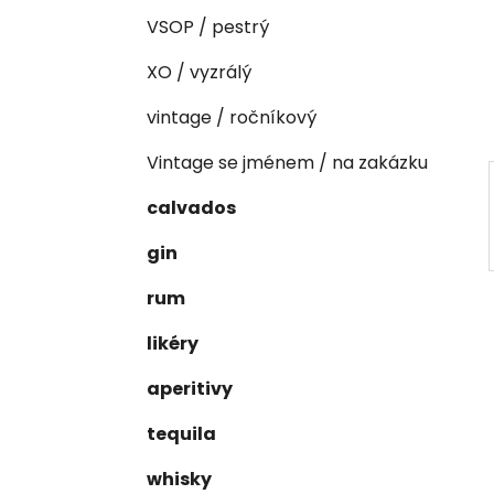
n
e
n
VSOP / pestrý
í
XO / vyzrálý
p
a
vintage / ročníkový
n
Vintage se jménem / na zakázku
e
l
calvados
gin
rum
likéry
aperitivy
tequila
whisky