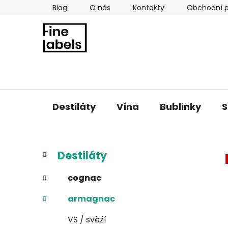
Přejít
Blog
O nás
Kontakty
Obchodní 
na
obsah
Destiláty
Vína
Bublinky
S
P
K
Přeskočit
Destiláty
a
kategorie
o
t
s
cognac
e
t
g
armagnac
r
o
a
r
VS / svěží
i