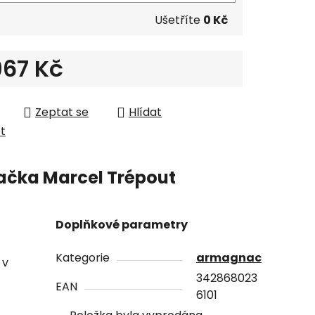
Ušetříte
0 Kč
967 Kč
 cena:
Zeptat se
Hlídat
et
ačka
Marcel Trépout
Doplňkové parametry
Kategorie
armagnac
 v
342868023
EAN
6101