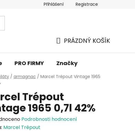
Přihlášení
Registrace
PRÁZDNÝ KOŠÍK
NÁKUPNÍ
KOŠÍK
e
PRO FIRMY
Značky
iláty
/
armagnac
/
Marcel Trépout Vintage 1965
%
rcel Trépout
tage 1965 0,7l 42%
rné
dnoceno
Podrobnosti hodnocení
cení
a:
Marcel Trépout