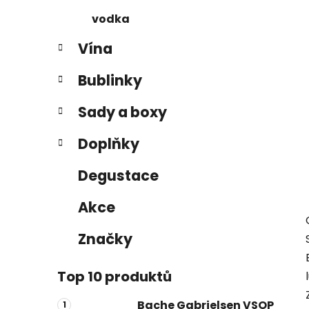
vodka
Vína
Bublinky
Sady a boxy
Doplňky
Degustace
Akce
Značky
Top 10 produktů
Bache Gabrielsen VSOP