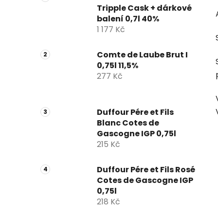
Tripple Cask + dárkové
balení 0,7l 40%
1 177 Kč
Comte de Laube Brut I
0,75l 11,5%
277 Kč
Duffour Pére et Fils
Blanc Cotes de
Gascogne IGP 0,75l
215 Kč
Duffour Pére et Fils Rosé
Cotes de Gascogne IGP
0,75l
218 Kč