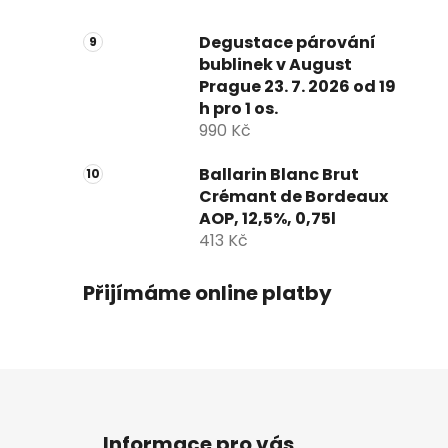
Degustace párování
bublinek v August
Prague 23. 7. 2026 od 19
h pro 1 os.
990 Kč
Ballarin Blanc Brut
Crémant de Bordeaux
AOP, 12,5%, 0,75l
413 Kč
Přijímáme online platby
Z
á
Informace pro vás