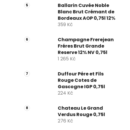
Ballarin Cuvée Noble
Blanc Brut Crémant de
Bordeaux AOP 0,75l 12%
359 Kč
Champagne Frerejean
Fréres Brut Grande
Reserve 12% NV 0,75l
1 265 Kč
Duffour Pére et Fils
Rouge Cotes de
Gascogne IGP 0,75l
224 Kč
Chateau Le Grand
Verdus Rouge 0,75l
276 Kč