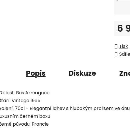
6 
Měrná
Tisk
Sdíl
Popis
Diskuze
Zn
Oblast: Bas Armagnac
Stáří: Vintage 1965
Balení: 70cl - Elegantní lahev s hlubokým prolisem ve dnu
luxusním černém boxu
Země původu: Francie